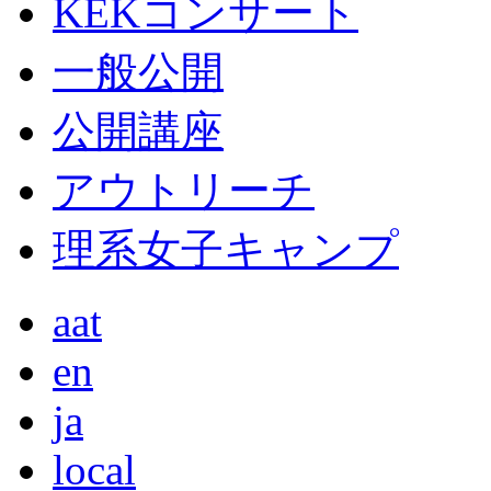
KEKコンサート
一般公開
公開講座
アウトリーチ
理系女子キャンプ
aat
en
ja
local