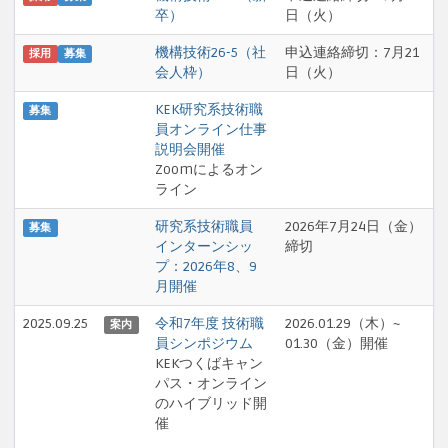
卒）
日（火）
機構技術26-5（社
申込連絡締切：7月21
採用
募集
会人枠）
日（火）
KEK研究系技術職
募集
員オンライン仕事
説明会開催
Zoomによるオン
ライン
研究系技術職員
2026年7月24日（金）
募集
インターンシッ
締切
プ：2026年8、9
月開催
2025.09.25
令和7年度 技術職
2026.01.29（木）~
案内
員シンポジウム
01.30（金）開催
KEKつくばキャン
パス・オンライン
のハイブリッド開
催