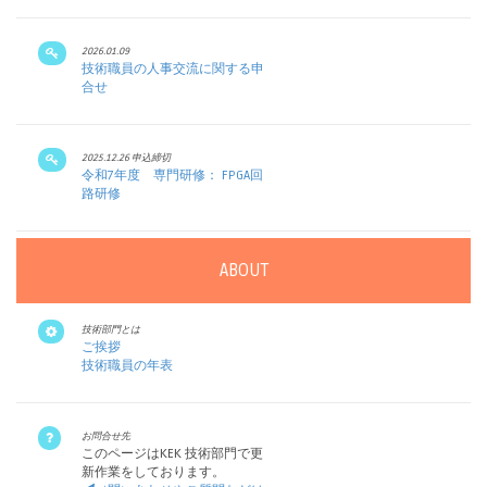
2026.01.09
技術職員の人事交流に関する申
合せ
2025.12.26 申込締切
令和7年度 専門研修： FPGA回
路研修
ABOUT
技術部門とは
ご挨拶
技術職員の年表
お問合せ先
このページはKEK 技術部門で更
新作業をしております。