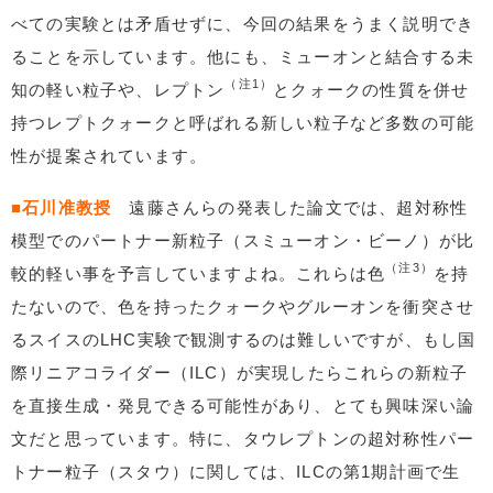
べての実験とは矛盾せずに、今回の結果をうまく説明でき
ることを示しています。他にも、ミューオンと結合する未
（注1）
知の軽い粒子や、レプトン
とクォークの性質を併せ
持つレプトクォークと呼ばれる新しい粒子など多数の可能
性が提案されています。
■石川准教授
遠藤さんらの発表した論文では、超対称性
模型でのパートナー新粒子（スミューオン・ビーノ）が比
（注3）
較的軽い事を予言していますよね。これらは色
を持
たないので、色を持ったクォークやグルーオンを衝突させ
るスイスのLHC実験で観測するのは難しいですが、もし国
際リニアコライダー（ILC）が実現したらこれらの新粒子
を直接生成・発見できる可能性があり、とても興味深い論
文だと思っています。特に、タウレプトンの超対称性パー
トナー粒子（スタウ）に関しては、ILCの第1期計画で生