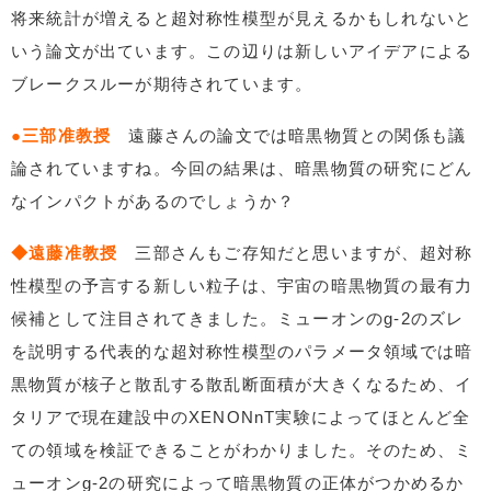
将来統計が増えると超対称性模型が見えるかもしれないと
いう論文が出ています。この辺りは新しいアイデアによる
ブレークスルーが期待されています。
●三部准教授
遠藤さんの論文では暗黒物質との関係も議
論されていますね。今回の結果は、暗黒物質の研究にどん
なインパクトがあるのでしょうか？
◆遠藤准教授
三部さんもご存知だと思いますが、超対称
性模型の予言する新しい粒子は、宇宙の暗黒物質の最有力
候補として注目されてきました。ミューオンのg-2のズレ
を説明する代表的な超対称性模型のパラメータ領域では暗
黒物質が核子と散乱する散乱断面積が大きくなるため、イ
タリアで現在建設中のXENONnT実験によってほとんど全
ての領域を検証できることがわかりました。そのため、ミ
ューオンg-2の研究によって暗黒物質の正体がつかめるか