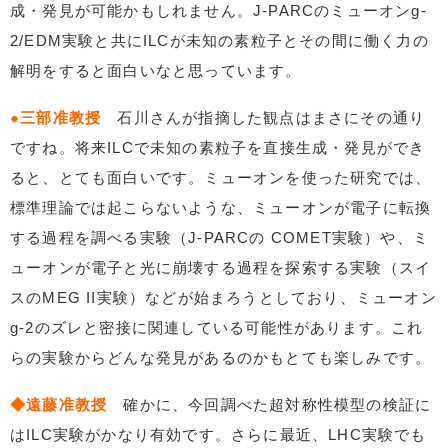
成・発見が可能かもしれません。J-PARCのミューオンg-
2/EDM実験と共にILCが未知の素粒子とその間に働く力の
解明をすると面白いなと思っています。
●三部准教授
石川さんが指摘した観点はまさにその通り
ですね。将来ILCで未知の素粒子を直接生成・発見ができ
ると、とても面白いです。ミューオンを使った研究では、
標準理論では起こらないような、ミューオンが電子に転換
する過程を調べる実験（J-PARCの COMET実験）や、ミ
ューオンが電子と光に崩壊する過程を探索する実験（スイ
スのMEG II実験）などが始まろうとしており、ミューオン
g-2のズレと密接に関連している可能性があります。これ
らの実験からどんな発見があるのかもとても楽しみです。
◆遠藤准教授
確かに、今回調べた超対称性模型の検証に
はILC実験がかなり有効です。さらに最近、LHC実験でも