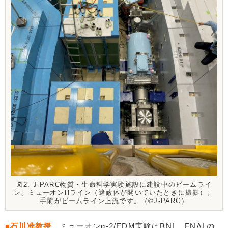
図2. J-PARC物質・生命科学実験施設に建設中のビームライ
ン、ミューオンHライン（遮蔽体が開いていたときに撮影）。
手前がビームライン上流です。（©️J-PARC）
■石川准教授
ミューオンg-2/EDM実験はBNL、FNALの