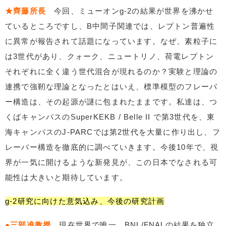
★齊藤所長
今回、ミューオンg-2の結果が世界を沸かせ
ているところですし、B中間子関連では、レプトン普遍性
に異常が報告されて話題になっています。なぜ、素粒子に
は3世代があり、クォーク、ニュートリノ、荷電レプトン
それぞれに全く違う世代混合が現れるのか？実験と理論の
連携で強靭な理論となったとはいえ、標準模型のフレーバ
ー構造は、その起源が謎に包まれたままです。私達は、つ
くばキャンパスのSuperKEKB / Belle II で第3世代を、東
海キャンパスのJ-PARCでは第2世代を大量に作り出し、フ
レーバー構造を徹底的に調べていきます。今後10年で、視
界が一気に開けるような新発見が、この日本でなされる可
能性は大きいと期待しています。
g-2研究に向けた意気込み、今後の研究計画
●三部准教授
現在世界で唯一、BNL/FNALの結果を独立