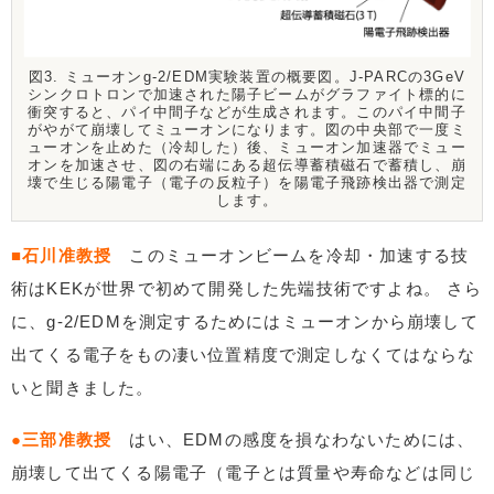
図3. ミューオンg-2/EDM実験装置の概要図。J-PARCの3GeV
シンクロトロンで加速された陽子ビームがグラファイト標的に
衝突すると、パイ中間子などが生成されます。このパイ中間子
がやがて崩壊してミューオンになります。図の中央部で一度ミ
ューオンを止めた（冷却した）後、ミューオン加速器でミュー
オンを加速させ、図の右端にある超伝導蓄積磁石で蓄積し、崩
壊で生じる陽電子（電子の反粒子）を陽電子飛跡検出器で測定
します。
■石川准教授
このミューオンビームを冷却・加速する技
術はKEKが世界で初めて開発した先端技術ですよね。 さら
に、g-2/EDMを測定するためにはミューオンから崩壊して
出てくる電子をもの凄い位置精度で測定しなくてはならな
いと聞きました。
●三部准教授
はい、EDMの感度を損なわないためには、
崩壊して出てくる陽電子（電子とは質量や寿命などは同じ