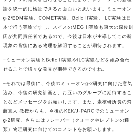
論を統一的に検証できると面白いと思います。ミューオン
g-2/EDM実験、COMET実験、Belle II実験、ILC実験は日
本で行う実験ですし、スイスのMEG II実験も東大の森俊則
氏が共同責任者であるので、今後は日本が主導してこの新
現象の背後にある物理を解明することが期待されます。
−ミューオン実験とBelle II実験やILC実験などを組み合わ
せることで様々な発見が期待できるのですね。
−それでは最後に、今後のミューオンg-2研究に向けた意気
込み、今後の研究計画と、お互いのグループに期待するこ
となどメッセージをお願いします。また、素核研所長の齊
藤直人 教授からも、今後のKEK/J-PARCでのミューオン
g-2研究、さらにはフレーバー（クォークやレプトンの種
類）物理研究に向けてのコメントをお願いします。