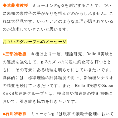
◆遠藤准教授
ミューオンのg-2を測定することで、つい
に未知の素粒子の手がかりを掴んだのかもしれません。こ
れは大発見です。いったいどのような真理が隠されている
のか追求していきたいと思います。
お互いのグループへのメッセージ
●三部准教授
今後はより一層、理論研究、Belle II実験と
の連携を強化して、g-2のズレの問題に終止符を打つとと
もに、その背景にある物理を明らかにしていきたいです。
具体的には、標準理論の計算精度の向上、新物理シナリオ
の精査を続けていきたいです。また、Belle II実験やSuper
KEKB加速器グループとは、検出器や加速器の技術開発に
おいて、引き続き協力を仰ぎたいです。
■石川准教授
ミューオンg-2は現在の素粒子物理において