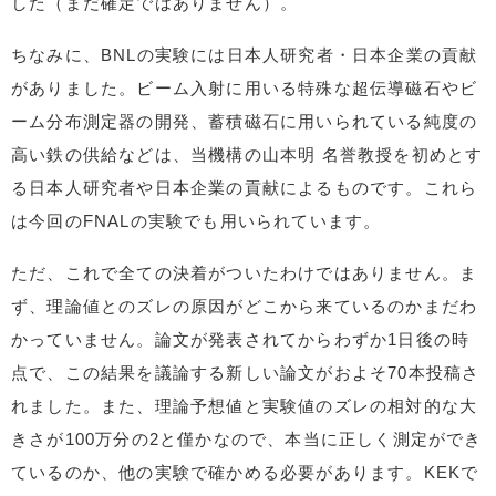
した（まだ確定ではありません）。
ちなみに、BNLの実験には日本人研究者・日本企業の貢献
がありました。ビーム入射に用いる特殊な超伝導磁石やビ
ーム分布測定器の開発、蓄積磁石に用いられている純度の
高い鉄の供給などは、当機構の山本明 名誉教授を初めとす
る日本人研究者や日本企業の貢献によるものです。これら
は今回のFNALの実験でも用いられています。
ただ、これで全ての決着がついたわけではありません。ま
ず、理論値とのズレの原因がどこから来ているのかまだわ
かっていません。論文が発表されてからわずか1日後の時
点で、この結果を議論する新しい論文がおよそ70本投稿さ
れました。また、理論予想値と実験値のズレの相対的な大
きさが100万分の2と僅かなので、本当に正しく測定ができ
ているのか、他の実験で確かめる必要があります。KEKで