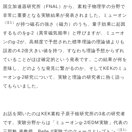
国立加速器研究所（FNAL）から、素粒子物理学の分野で
非常に重要となる実験結果が発表されました。ミューオン
（注1）
が持つ磁石の強さ（磁力）のうち、量子効果に起因
するものをg-2（異常磁気能率）と呼びますが、ミューオ
ンのg-2が、高精度で予想された標準理論の理論値よりも
誤差の4.2倍大きい値を持つ、すなわち理論予想からずれ
ていることがほぼ確定的という発表です。この結果が何を
意味し、どのような発見に繋がるのか、そしてKEKのミュ
ーオンg-2研究について、実験と理論の研究者に熱く語っ
てもらいました。
お話を聞いたのはKEK素粒子原子核研究所の3名の研究者
です。実験分野からは「ミューオンg-2/EDM実験」代表の
（注1）
三部勉 准教授、Belle II実験でのクォークとレプトン