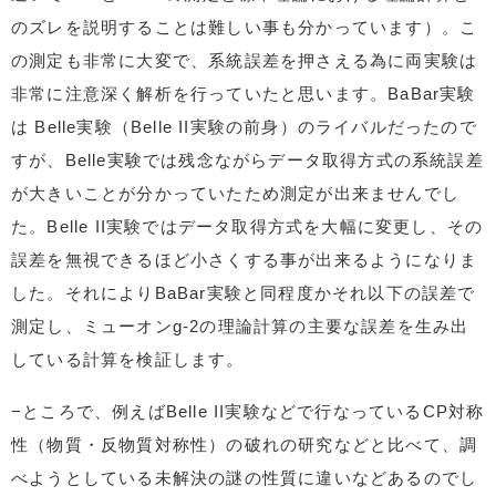
のズレを説明することは難しい事も分かっています）。こ
の測定も非常に大変で、系統誤差を押さえる為に両実験は
非常に注意深く解析を行っていたと思います。BaBar実験
は Belle実験（Belle II実験の前身）のライバルだったので
すが、Belle実験では残念ながらデータ取得方式の系統誤差
が大きいことが分かっていたため測定が出来ませんでし
た。Belle II実験ではデータ取得方式を大幅に変更し、その
誤差を無視できるほど小さくする事が出来るようになりま
した。それによりBaBar実験と同程度かそれ以下の誤差で
測定し、ミューオンg-2の理論計算の主要な誤差を生み出
している計算を検証します。
−ところで、例えばBelle II実験などで行なっているCP対称
性（物質・反物質対称性）の破れの研究などと比べて、調
べようとしている未解決の謎の性質に違いなどあるのでし