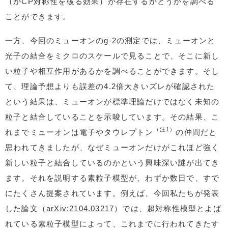
（がCP対称性を破る効果）が存在するかどうかを調べる
ことができます。
一方、今回のミューオンのg-2の測定では、ミューオンと
光子の結合をミクロのスケールで見ることで、そこに新し
い粒子や相互作用があるかを調べることができます。そし
て、理論予想よりも誤差の4.2倍大きいズレが確認された
という結果は、ミューオンが標準理論だけではなく未知の
粒子と結合していることを示唆しています。その結果、こ
（注1）
れまでミューオンは電子やタウレプトン
の仲間だと
思われてきましたが、なぜミューオンだけがこれほど強く
新しい粒子と結合しているのかという興味深い謎が出てき
ます。それを説明する素粒子模型が、わずか数日で、すで
にたくさん提案されています。例えば、今回私たちが発表
した論文（
arXiv:2104.03217
）では、超対称性模型とよば
れている素粒子模型によって、これまでに行われてきたす