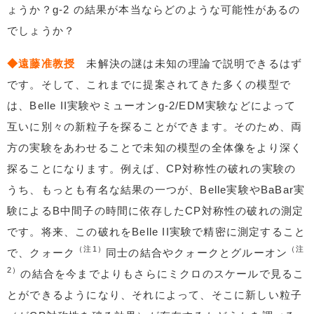
ょうか？g-2 の結果が本当ならどのような可能性があるの
でしょうか？
◆遠藤准教授
未解決の謎は未知の理論で説明できるはず
です。そして、これまでに提案されてきた多くの模型で
は、Belle II実験やミューオンg-2/EDM実験などによって
互いに別々の新粒子を探ることができます。そのため、両
方の実験をあわせることで未知の模型の全体像をより深く
探ることになります。例えば、CP対称性の破れの実験の
うち、もっとも有名な結果の一つが、Belle実験やBaBar実
験によるB中間子の時間に依存したCP対称性の破れの測定
です。将来、この破れをBelle II実験で精密に測定すること
（注1）
（注
で、クォーク
同士の結合やクォークとグルーオン
2）
の結合を今までよりもさらにミクロのスケールで見るこ
とができるようになり、それによって、そこに新しい粒子