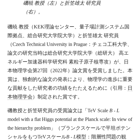
磯暁 教授（左）と折笠雄太 研究員
（右）。
磯暁 教授（KEK理論センター、量子場計測システム国
際拠点、総合研究大学院大学）と折笠雄太 研究員
（Czech Technical University in Prague：チェコ工科大学、
論文の研究当時は総合研究大学院大学（総研大） 高エ
ネルギー加速器科学研究科 素粒子原子核専攻）が、日
本物理学会第27回（2022年）論文賞を受賞しました。本
賞は、独創的な論文の発表により、物理学の進歩に重要
な貢献をした研究者の功績をたたえるために（引用：
日
本物理学会
）制定された賞です。
磯教授と折笠研究員の受賞論文は「TeV Scale
B
-
L
model with a flat Higgs potential at the Planck scale: In view of
the hierarchy problem」（プランクスケールで平坦ポテン
シャルをもつTeVスケール
B
-
L
模型：階層性問題の観