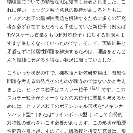
物理量についての精密な測定結果も発表されました。こ
れに伴い、ヒッグス粒子発見の期待が高まるとともに、
ヒッグス粒子の階層性問題を解決するために多くの研究
者が必ず存在するだろうと予想していた新粒子（例えば
TeVスケール質量をもつ超対称粒子）に対する制限もま
すます厳しくなっていったのです。そこで、実験結果と
矛盾せずに階層性問題を解決するためは、理論をどんど
んと複雑にせざるを得ない状況に陥っていました。
こういった状況の中で、磯教授と折笠研究員は、階層性
問題を考える出発点そのものが違うのではないかと考え
（注1）
ました。ヒッグス粒子はスカラー粒子
です。この
スカラー粒子がクオークなどの素粒子に質量を与えるた
めには、ヒッグス粒子のポテンシャル形状を“メキシカ
ンハット型”（または“ワインボトル型”）にして自発的
対称性の破れをおこす必要があります。この形状が階層
性問題を引き起こすのです。磯教授と折笠研究員は、形