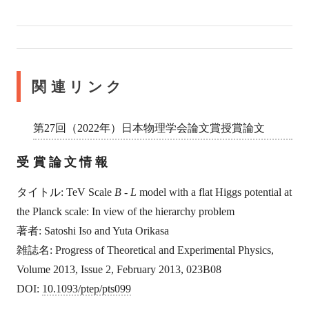
関連リンク
第27回（2022年）日本物理学会論文賞授賞論文
受賞論文情報
タイトル: TeV Scale
B
-
L
model with a flat Higgs potential at
the Planck scale: In view of the hierarchy problem
著者: Satoshi Iso and Yuta Orikasa
雑誌名: Progress of Theoretical and Experimental Physics,
Volume 2013, Issue 2, February 2013, 023B08
DOI:
10.1093/ptep/pts099