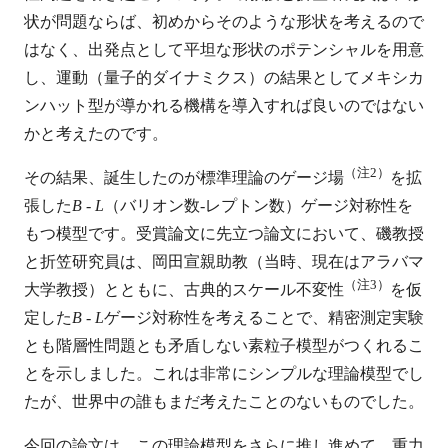
状が問題ならば、初めからそのような形状を考えるので
はなく、出発点として平坦な形状のポテンシャルを用意
し、運動（量子的ダイナミクス）の結果としてメキシカ
ンハット型が導かれる機構を導入すれば良いのではない
かと考えたのです。
（注2）
その結果、誕生したのが標準理論のゲージ場
を拡
張した
B
-
L
（バリオン数-レプトン数）ゲージ対称性を
もつ模型です。受賞論文に先立つ論文において、磯教授
と折笠研究員は、岡田宣親助教（当時、現在はアラバマ
（注3）
大学教授）とともに、古典的スケール不変性
を仮
定した
B
-
L
ゲージ対称性を考えることで、精密測定実験
とも階層性問題とも矛盾しない素粒子模型がつくれるこ
とを示しました。これは非常にシンプルな理論模型でし
たが、世界中の誰もまだ考えたことのないものでした。
今回の論文は、この理論模型をさらに推し進めて、重力