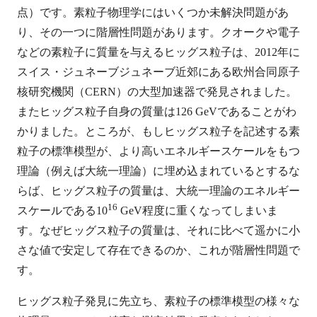
点）です。素粒子物理学にはいくつか未解決問題があ
り、その一つに階層性問題があります。クオークや電子
などの素粒子に質量を与えるヒッグス粒子は、2012年に
スイス・ジュネーブジュネーブ近郊にある欧州合同原子
核研究機関（CERN）の大型加速器で発見されました。
またヒッグス粒子自身の質量は126 GeVであることがわ
かりました。ところが、もしヒッグス粒子を記述する素
粒子の標準模型が、より高いエネルギースケールをもつ
理論（例えば大統一理論）に埋め込まれているとするな
らば、ヒッグス粒子の質量は、大統一理論のエネルギー
16
スケールである10
GeV程度に重くなってしまいま
す。なぜヒッグス粒子の質量は、それに比べて遥かに小
さな値で安定して存在できるのか、これが階層性問題で
す。
ヒッグス粒子発見に先立ち、素粒子の標準模型の様々な