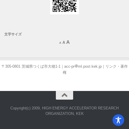
文字サイズ
Increase
A
Reset
Decrease
A
A
font
font
font
size.
size.
size.
〒305-0801 茨城県つくば市大穂1-1｜
acc-pr
ml.post.kek.jp
｜
リンク・著作
権
Copyright(c) 2009, HIGH ENERGY ACCELERATOR RESEARCH
ORGANIZATION, KEK