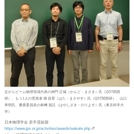
左からビーム物理領域代表の神門 正城（かんど・まさき）氏（QST関西
研）、もう1人の受賞者 畑 昌育（はた・まさやす）氏（QST関西研）、山口
孝明氏、審査委員長の林﨑 規託（はやしざき・のりよす）氏（東京科学大
学）
日本物理学会 若手奨励賞:
https://www.jps.or.jp/activities/awards/wakate.php