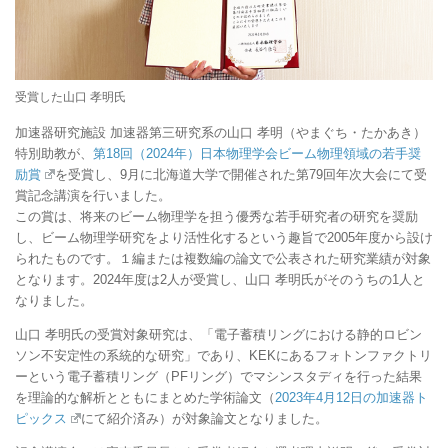
受賞した山口 孝明氏
加速器研究施設 加速器第三研究系の山口 孝明（やまぐち・たかあき）
特別助教が、
第18回（2024年）日本物理学会ビーム物理領域の若手奨
励賞
を受賞し、9月に北海道大学で開催された第79回年次大会にて受
賞記念講演を行いました。
この賞は、将来のビーム物理学を担う優秀な若手研究者の研究を奨励
し、ビーム物理学研究をより活性化するという趣旨で2005年度から設け
られたものです。１編または複数編の論文で公表された研究業績が対象
となります。2024年度は2人が受賞し、山口 孝明氏がそのうちの1人と
なりました。
山口 孝明氏の受賞対象研究は、「電子蓄積リングにおける静的ロビン
ソン不安定性の系統的な研究」であり、KEKにあるフォトンファクトリ
ーという電子蓄積リング（PFリング）でマシンスタディを行った結果
を理論的な解析とともにまとめた学術論文（
2023年4月12日の加速器ト
ピックス
にて紹介済み）が対象論文となりました。