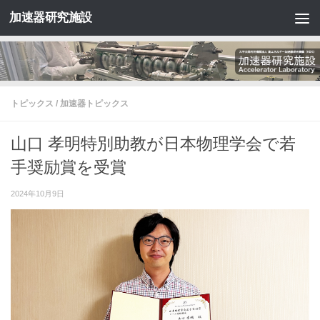
加速器研究施設
コンテンツへスキップ
トピックス
/
加速器トピックス
山口 孝明特別助教が日本物理学会で若
手奨励賞を受賞
2024年10月9日