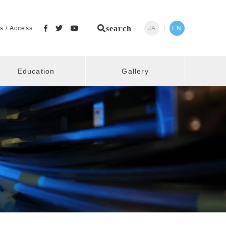
search
s / Access
JA
EN
Education
Gallery