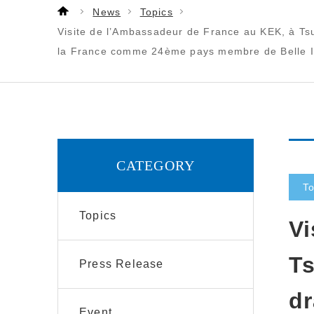
News
Topics
Visite de l’Ambassadeur de France au KEK, à Tsu
la France comme 24ème pays membre de Belle II
CATEGORY
To
Topics
Vi
Ts
Press Release
dr
Event