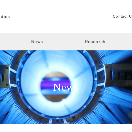
udies
Contact U
News
Research
News