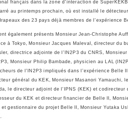
onal français dans la zone d’interaction de SuperKEKB
rré au printemps prochain, où est installé le détecteur 
drapeaux des 23 pays déjà membres de l’expérience B
ent également présents Monsieur Jean-Christophe Auff
ce à Tokyo, Monsieur Jacques Maleval, directeur du
ler, directrice adjointe de l’IN2P3 du CNRS, Monsieur P
2P3, Monsieur Philip Bambade, physicien au LAL (IN2P
cheurs de l’IN2P3 impliqués dans l’expérience Belle II.
cteur général du KEK, Monsieur Masanori Yamauchi, le 
a, le directeur adjoint de l’IPNS (KEK) et codirecteu
esseur du KEK et directeur financier de Belle II, Monsi
et gestionnaire du projet Belle II, Monsieur Yutaka Us
.