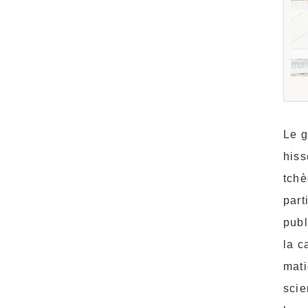
Le g
hiss
tchè
part
publ
la c
mati
scie