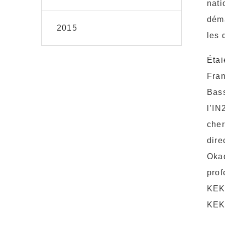
nati
déma
2015
les 
Étai
Fran
Bass
l’IN
cher
dire
Okad
prof
KEK 
KEK