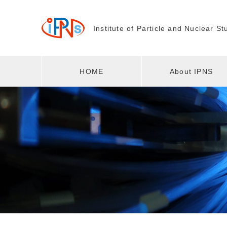
Institute of Particle and
Nuclear St
HOME
About IPNS