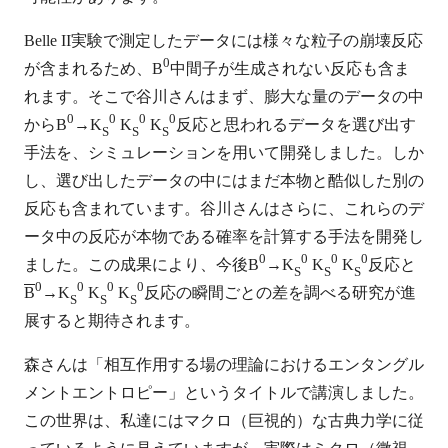
Belle II実験で測定したデータには様々な粒子の崩壊反応
0
が含まれるため、B
中間子が生成されない反応も含ま
れます。そこで谷川さんはまず、膨大な量のデータの中
0
0
0
0
からB
→K
K
K
反応と思われるデータを選び出す
S
S
S
手法を、シミュレーションを用いて開発しました。しか
し、選び出したデータの中にはまだ本物と酷似した別の
反応も含まれています。谷川さんはさらに、これらのデ
ータ中の反応が本物である確率を計算する手法を開発し
0
0
0
0
ました。この成果により、今後B
→K
K
K
反応と
S
S
S
0
0
0
0
B
→K
K
K
反応の瞬間ごとの差を調べる研究が進
S
S
S
展すると期待されます。
森さんは「相互作用する場の理論におけるエンタングル
メントエントロピー」というタイトルで講演しました。
この世界は、私達にはマクロ（巨視的）な古典力学に従