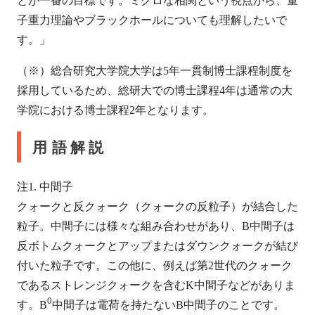
とが一番の目標です。ミクロな相関という視点から、量
子重力理論やブラックホールについても理解したいで
す。」
（※）総合研究大学院大学は5年一貫制博士課程制度を
採用しているため、総研大での博士課程4年は通常の大
学院における博士課程2年となります。
用語解説
注1. 中間子
クォークと反クォーク（クォークの反粒子）が結合した
粒子。中間子には様々な組み合わせがあり、B中間子は
反ボトムクォークとアップまたはダウンクォークが結び
付いた粒子です。この他に、例えば第2世代のクォーク
であるストレンジクォークを含むK中間子などがありま
0
す。B
中間子は電荷を持たないB中間子のことです。