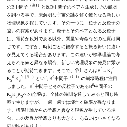
（注1）
のB中間子
と反B中間子のペアを生成しその崩壊
を調べる事で、未解明な宇宙の謎を解く鍵となる新しい
物理現象を探しています。その一つに、粒子と反粒子の
違いの探索があります。粒子とそのペアとなる反粒子
は、電荷が反対である以外、質量や寿命などの性質は同
じです。ですが、時刻ごとに観察すると振る舞いに違い
が見えてくる場合があります。この違いが標準理論で考
えられる値と異なる場合、新しい物理現象の発見に繋が
0
0
ることが期待できます。そこで、谷川さんはB
→K
S
0
0
（注1）
0
（注1）
K
K
というB
中間子
の崩壊過程に注目
S
S
0
0
しました。B
中間子とその反粒子である
B
中間子の
K
K
K
への崩壊は、全体の時間を通してみると同じ確
S
S
S
率で生じますが、一瞬一瞬では壊れる確率が異なりま
す。標準理論からの予想と異なる現象が生じている場
合、この差異が予想よりも大きく、あるいは小さくなる
可能性があります。