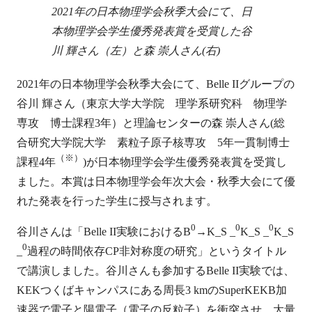
2021年の日本物理学会秋季大会にて、日
本物理学会学生優秀発表賞を受賞した谷
川 輝さん（左）と森 崇人さん(右)
2021年の日本物理学会秋季大会にて、Belle IIグループの
谷川 輝さん（東京大学大学院 理学系研究科 物理学
専攻 博士課程3年）と理論センターの森 崇人さん(総
合研究大学院大学 素粒子原子核専攻 5年一貫制博士
（※）
課程4年
)が日本物理学会学生優秀発表賞を受賞し
ました。本賞は日本物理学会年次大会・秋季大会にて優
れた発表を行った学生に授与されます。
0
0
0
谷川さんは「Belle II実験におけるB
→K_S _
K_S _
K_S
0
_
過程の時間依存CP非対称度の研究」というタイトル
で講演しました。谷川さんも参加するBelle II実験では、
KEKつくばキャンパスにある周長3 kmのSuperKEKB加
速器で電子と陽電子（電子の反粒子）を衝突させ、大量