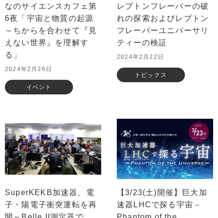
なのサイエンスカフェ第
レプトンフレーバーの破
6夜「宇宙と物質の起源
れの探索およびレプトン
～ちからを合わせて『見
フレーバーユニバーサリ
えない世界』を理解す
ティーの検証
る」
2024年2月22日
2024年2月26日
トピックス
イベント
SuperKEKB加速器、電
【3/23(土)開催】巨大加
子・陽電子衝突運転を再
速器LHCで探る宇宙－
開～Belle II測定器で
Phantom of the