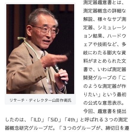
測定器趣意書とは、
測定器概念の詳細な
解説、様々なサブ測
定器、シミュレーシ
ョン結果、ハードウ
ェアや技術など、多
岐にわたる膨大な資
料がまとめられた文
書で、いわば測定器
開発グループの「こ
のような測定器が作
りたい」という最初
リサーチ・ディレクター山田作衛氏
の公式な意思表示。
今回、趣意書を提出
したのは、「ILD」「SiD」「4th」と呼ばれる３つの測定
器概念研究グループだ。「３つのグループが、締切日を遵