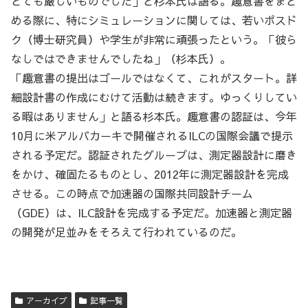
とても厳しいものでした」と杉本氏は語る。趣意書をまと
める際に、特にシミュレーションに関しては、若いポスド
ク（博士研究員）や学生が非常に頑張ったという。「彼ら
なしではできませんでしたね」（杉本氏）。
「趣意書の提出はゴールではなくて、これがスタート。詳
細設計書の作成にむけて活動は続きます。ゆっくりしてい
る暇はありません」と語る杉本氏。趣意書の認証は、今年
10月に米アルバカーキで開催されるILCの国際会議で提示
される予定だ。認証されたグループは、測定器設計に磨き
をかけ、確固たるものとし、2012年に測定器設計を完成
させる。この時点で加速器の国際共同設計チーム
（GDE）は、ILC設計を完成する予定だ。加速器と測定器
の開発が足並みをそろえて行われているのだ。
アーカイブ
記事一覧