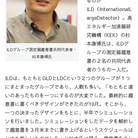
るのが
ILD（InternationalL
argeDetector）。高
エネルギー加速器研
究機構（KEK）の杉
本康博氏は、ILDグ
ILDグループ測定器趣意書共同代表者・
ループの測定器趣意
杉本康博氏
書の２名の共同代表
者のうちの一人だ。
ILDは、もともとGLDとLDCという２つのグループが１つ
にまとまったグループであり、人数も多い。「もともと違
いのあったものを一つにするのが大変でした。最終的に趣
意書に書くべきデザインができたのが10月。そこから、
一つの決まったデザインをもとに、半年でシミュレーショ
ンを行いました。シミュレーションをしたデータを解析し
て趣意書を３月末までに書き上げるというスケジュールは