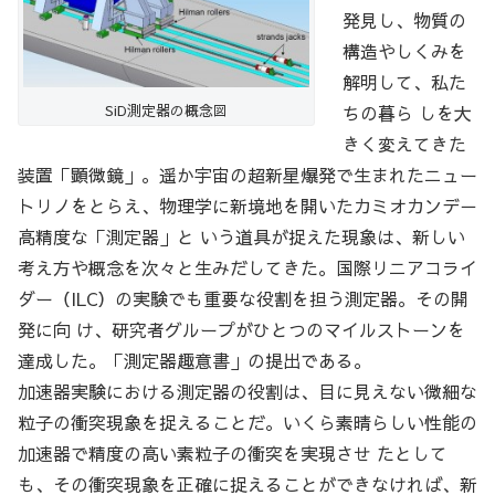
発見し、物質の
構造やしくみを
解明して、私た
ちの暮ら しを大
SiD測定器の概念図
きく変えてきた
装置「顕微鏡」。遥か宇宙の超新星爆発で生まれたニュー
トリノをとらえ、物理学に新境地を開いたカミオカンデ－
高精度な「測定器」と いう道具が捉えた現象は、新しい
考え方や概念を次々と生みだしてきた。国際リニアコライ
ダー（ILC）の実験でも重要な役割を担う測定器。その開
発に向 け、研究者グループがひとつのマイルストーンを
達成した。「測定器趣意書」の提出である。
加速器実験における測定器の役割は、目に見えない微細な
粒子の衝突現象を捉えることだ。いくら素晴らしい性能の
加速器で精度の高い素粒子の衝突を実現させ たとして
も、その衝突現象を正確に捉えることができなければ、新