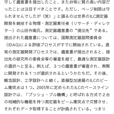
守して趣意書を提出したこと、また非常に質の高い内容だ
ったことは注目すべきことです。ただし、ページ制限は守
られませんでしたが（笑）」と語るのは世界のILC測定器
開発を統括する物理・測定器責任者（リサーチ・ディレク
ター）の山田作衛氏。測定器趣意書の“提出先”である。
提出された趣意書については、国際測定器諮問委員会
（IDAG)による評価プロセスがすでに開始されている。通
常の測定器開発プロセスでは、趣意書が提出されると、提
出先の研究所の委員会等の審査を経て、最適な測定器設計
の選択へと至る。例えば、３つの趣意書が審査され、実際
に開発される１つが選択されるというかたちだ。その後、
概念設計、工学設計へと続く。直線型加速器のILCのビー
ム衝突点は１つ。2005年に定められたILCのベースライン
設計では、「プッシュ・プル機構」と呼ばれる方式で２台
の相補的な機能を持つ測定器をビーム衝突点で交替させ、
それぞれデータ取得することが計画されている。つまり