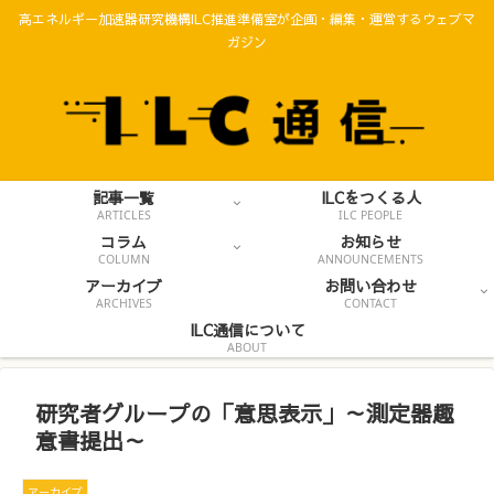
高エネルギー加速器研究機構ILC推進準備室が企画・編集・運営するウェブマ
ガジン
記事一覧
ILCをつくる人
ARTICLES
ILC PEOPLE
コラム
お知らせ
COLUMN
ANNOUNCEMENTS
アーカイブ
お問い合わせ
ARCHIVES
CONTACT
ILC通信について
ABOUT
研究者グループの「意思表示」～測定器趣
意書提出～
アーカイブ