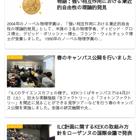
物語：強い相互作用における漸近
的自由性の理論的発見
2004年のノーベル物理学賞は、「強い相互作用における漸近的自由
性の理論的発見」として、米国の３名の物理学者、ディビッド・グロ
ス博士、デビッド・ポリッツァー博士、フランク・ウィルチェック博
士が受賞しました。 1990年のノーベル物理学賞の...
春のキャンパス公開を行いました
トピックス
「ILCのサイエンスカフェの様子。 KEKつくばキャンパスでは4月21
日（土）、巨大な実験施設「Bファクトリー」と「フォトンファクト
リー」を間近に見ることができる見学ツアーなどを行う春のキャンパ
ス公開を実施しました。全国の研究機関や大...
ILC計画に関するKEKの取組み方
トピックス
針をローザンヌの国際会議で発表