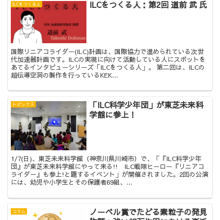
ILCをつくる人：第2回 道前 武 氏
ILCをつくる人
国際リニアコライダー(ILC)計画は、国際協力で進められている次世
代加速器計画です。ILCの実現に向けて活動している人にスポットを
あてるインタビューシリーズ「ILCをつくる人」。 第二回は、ILCの
超伝導空洞の製作を行っているKEK...
「ILC科学少年団」が東芝未来科
トピックス
学館に参上！
1/7(日)、東芝未来科学館（神奈川県川崎市）で、「『ILC科学少年
団』が東芝未来科学館にやって来る!! ILC戦隊ヒーロー『リニアコ
ライダー』も参上!と題するイベント」が開催されました。2回の公演
には、幼児や小学生とその保護者69組、...
ノーベル賞でたどる素粒子の発見
コラム