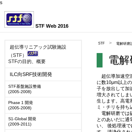
s
STF Web 2016
STF
電解研磨
超伝導リニアック試験施設
（STF）
電解
STFの目的、概要
ILC向SRF技術開発
超伝導加速空洞
に数10μm以
STF基盤施設整備
子を放出して加
(2005-2008)
増大されてしま
生します。高電
Phase 1 開発
ミ・チリを持ち
(2005-2008)
電解研磨では硫
S1-Global 開発
とのあいだに通
(2009-2011)
い、 後処理液
す。 清浄化さ