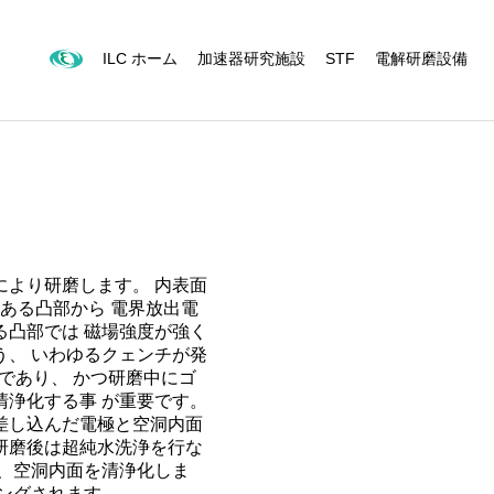
ILC ホーム
加速器研究施設
STF
電解研磨設備
より研磨します。 内表面
ある凸部から 電界放出電
凸部では 磁場強度が強く
、 いわゆるクェンチが発
であり、 かつ研磨中にゴ
浄化する事 が重要です。
差し込んだ電極と空洞内面
研磨後は超純水洗浄を行な
、空洞内面を清浄化しま
ングされます。