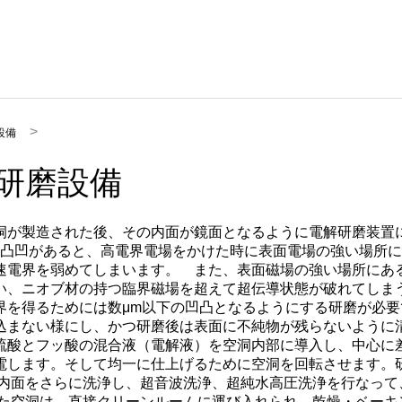
設備
研磨設備
が製造された後、その内面が鏡面となるように電解研磨装置に
上の凸凹があると、高電界電場をかけた時に表面電場の強い場所に
速電界を弱めてしまいます。 また、表面磁場の強い場所にある
い、ニオブ材の持つ臨界磁場を超えて超伝導状態が破れてしまう
界を得るためには数μm以下の凹凸となるようにする研磨が必要
込まない様にし、かつ研磨後は表面に不純物が残らないように清
酸とフッ酸の混合液（電解液）を空洞内部に導入し、中心に
電します。そして均一に仕上げるために空洞を回転させます。
で内面をさらに洗浄し、超音波洗浄、超純水高圧洗浄を行なって
れた空洞は、直接クリーンルームに運び入れられ、乾燥・ベーキ