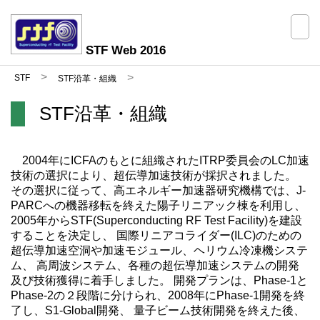
STF Web 2016
STF
STF沿革・組織
STF沿革・組織
2004年にICFAのもとに組織されたITRP委員会のLC加速
技術の選択により、超伝導加速技術が採択されました。
その選択に従って、高エネルギー加速器研究機構では、J-
PARCへの機器移転を終えた陽子リニアック棟を利用し、
2005年からSTF(Superconducting RF Test Facility)を建設
することを決定し、 国際リニアコライダー(ILC)のための
超伝導加速空洞や加速モジュール、ヘリウム冷凍機システ
ム、 高周波システム、各種の超伝導加速システムの開発
及び技術獲得に着手しました。 開発プランは、Phase-1と
Phase-2の２段階に分けられ、2008年にPhase-1開発を終
了し、S1-Global開発、 量子ビーム技術開発を終えた後、