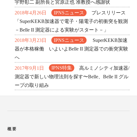
宇野彰二 副所長と宮原正也 准教授へ感謝状
2018年4月26日
IPNSニュース
プレスリリース
「SuperKEKB加速器で電子・陽電子の初衝突を観測
－Belle II 測定器による実験がスタート－」
2018年3月23日
IPNSニュース
SuperKEKB加速
器が本格稼働 いよいよBelle II 測定器での衝突実験
へ
2017年9月1日
IPNS特集
高ルミノシティ加速器/
測定器で新しい物理法則を探す〜Belle、Belle II グル
ープの取り組み
概要