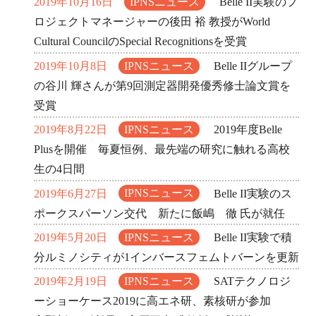
2019年10月16日
IPNSニュース
Belle II実験のプ
ロジェクトマネージャーの後田 裕 教授がWorld
Cultural CouncilのSpecial Recognitionsを受賞
2019年10月8日
IPNSニュース
Belle IIグループ
の谷川 輝さんが第9回測定器開発優秀修士論文賞を
受賞
2019年8月22日
IPNSニュース
2019年度Belle
Plusを開催 毎夏恒例、最先端の研究に触れる高校
生の4日間
2019年6月27日
IPNSニュース
Belle II実験のス
ポークスパーソン交代 新たに飯嶋 徹 氏が就任
2019年5月20日
IPNSニュース
Belle II実験で積
分ルミノシティが1インバースフェムトバーンを更新
2019年2月19日
IPNSニュース
SATテクノロジ
ーショーケース2019に高エネ研、素核研が参加