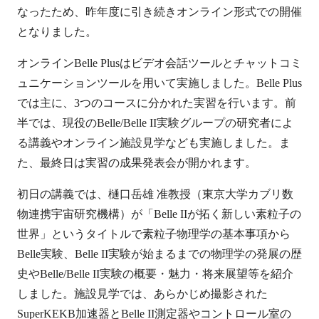
なったため、昨年度に引き続きオンライン形式での開催
となりました。
オンラインBelle Plusはビデオ会話ツールとチャットコミ
ュニケーションツールを用いて実施しました。Belle Plus
では主に、3つのコースに分かれた実習を行います。前
半では、現役のBelle/Belle II実験グループの研究者によ
る講義やオンライン施設見学なども実施しました。ま
た、最終日は実習の成果発表会が開かれます。
初日の講義では、樋口岳雄 准教授（東京大学カブリ数
物連携宇宙研究機構）が「Belle IIが拓く新しい素粒子の
世界」というタイトルで素粒子物理学の基本事項から
Belle実験、Belle II実験が始まるまでの物理学の発展の歴
史やBelle/Belle II実験の概要・魅力・将来展望等を紹介
しました。施設見学では、あらかじめ撮影された
SuperKEKB加速器とBelle II測定器やコントロール室の