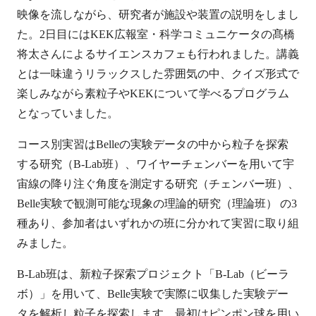
映像を流しながら、研究者が施設や装置の説明をしまし
た。2日目にはKEK広報室・科学コミュニケータの髙橋
将太さんによるサイエンスカフェも行われました。講義
とは一味違うリラックスした雰囲気の中、クイズ形式で
楽しみながら素粒子やKEKについて学べるプログラム
となっていました。
コース別実習はBelleの実験データの中から粒子を探索
する研究（B-Lab班）、ワイヤーチェンバーを用いて宇
宙線の降り注ぐ角度を測定する研究（チェンバー班）、
Belle実験で観測可能な現象の理論的研究（理論班） の3
種あり、参加者はいずれかの班に分かれて実習に取り組
みました。
B-Lab班は、新粒子探索プロジェクト「B-Lab（ビーラ
ボ）」を用いて、Belle実験で実際に収集した実験デー
タを解析し粒子を探索します。最初はピンポン球を用い