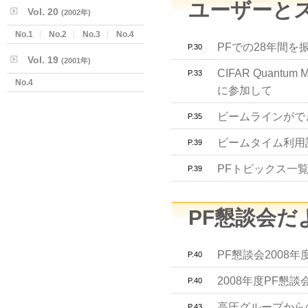
ユーザーと
Vol. 20
(2002年)
No.1
No.2
No.3
No.4
PFでの28年間を
P.30
Vol. 19
(2001年)
CIFAR Quantum Ma
P.33
No.4
に参加して
ビームラインができ
P.35
ビームタイム利用記
P.39
PFトピックス一覧
P.39
PF懇談会だ
PF懇談会2008
P.40
2008年度PF懇
P.40
高圧グループから
P.43