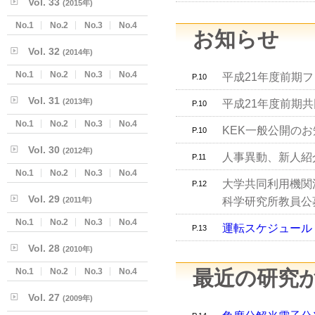
Vol. 33
(2015年)
No.1
No.2
No.3
No.4
お知らせ
Vol. 32
(2014年)
No.1
No.2
No.3
No.4
平成21年度前期
P.10
Vol. 31
(2013年)
平成21年度前期
P.10
No.1
No.2
No.3
No.4
KEK一般公開の
P.10
Vol. 30
(2012年)
人事異動、新人紹
P.11
No.1
No.2
No.3
No.4
大学共同利用機関
P.12
Vol. 29
(2011年)
科学研究所教員公
No.1
No.2
No.3
No.4
運転スケジュール
P.13
Vol. 28
(2010年)
No.1
No.2
No.3
No.4
最近の研究
Vol. 27
(2009年)