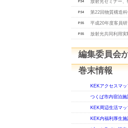
放射光セミナー、
P.54
第22回物質構造
P.54
平成20年度客員
P.55
放射光共同利用実
P.55
編集委員会
巻末情報
KEKアクセスマ
つくば市内宿泊施
KEK周辺生活マッ
KEK内福利厚生施