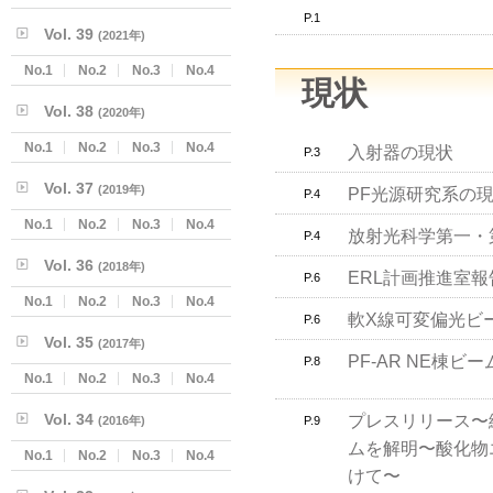
P.1
Vol. 39
(2021年)
No.1
No.2
No.3
No.4
現状
Vol. 38
(2020年)
No.1
No.2
No.3
No.4
入射器の現状
P.3
Vol. 37
(2019年)
PF光源研究系の
P.4
No.1
No.2
No.3
No.4
放射光科学第一・
P.4
Vol. 36
(2018年)
ERL計画推進室報
P.6
No.1
No.2
No.3
No.4
軟X線可変偏光ビー
P.6
Vol. 35
(2017年)
PF-AR NE棟
P.8
No.1
No.2
No.3
No.4
Vol. 34
プレスリリース〜
(2016年)
P.9
ムを解明〜酸化物
No.1
No.2
No.3
No.4
けて〜