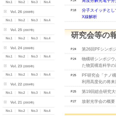
角度分解光電子分光
P.14
No.1
No.2
No.3
No.4
分子スイッチとし
P.18
Vol. 26
(2008年)
X線解析
No.1
No.2
No.3
No.4
Vol. 25
(2007年)
研究会等の
No.1
No.2
No.3
No.4
Vol. 24
(2006年)
第26回PFシン
P.24
No.1
No.2
No.3
No.4
物構研シンポジウ
P.24
た物質構造科学の
Vol. 23
(2005年)
No.1
No.2
No.3
No.4
PF研究会「ナノ
P.25
利用高度化の将来
Vol. 22
(2004年)
第19回総合研究
P.25
No.1
No.2
No.3
No.4
放射光学会の概要
P.27
Vol. 21
(2003年)
No.1
No.2
No.3
No.4