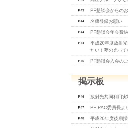
PF懇談会からの
P.43
名簿登録お願い
P.44
PF懇談会年会費
P.44
平成20年度放射
P.44
たい！夢の光って
PF懇談会入会の
P.45
掲示板
放射光共同利用実
P.46
PF-PAC委員長よ
P.47
平成20年度後期
P.48