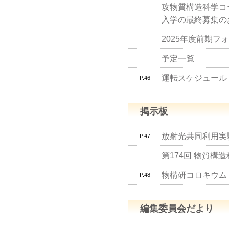
攻物質構造科学コ
入学の最終募集の
2025年度前期
予定一覧
運転スケジュール（S
P.46
掲示板
放射光共同利用実
P.47
第174回 物質構
物構研コロキウム
P.48
編集委員会だより