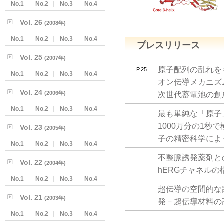
No.1
No.2
No.3
No.4
Vol. 26
(2008年)
No.1
No.2
No.3
No.4
プレスリリース
Vol. 25
(2007年)
原子配列の乱れを
P.25
No.1
No.2
No.3
No.4
オン伝導メカニズ
Vol. 24
(2006年)
次世代蓄電池の創
No.1
No.2
No.3
No.4
最も単純な「原子
1000万分の1
Vol. 23
(2005年)
子の精密科学によ
No.1
No.2
No.3
No.4
不整脈誘発薬剤と
Vol. 22
(2004年)
hERGチャネル
No.1
No.2
No.3
No.4
超伝導の空間的な
Vol. 21
(2003年)
発－超伝導材料の
No.1
No.2
No.3
No.4