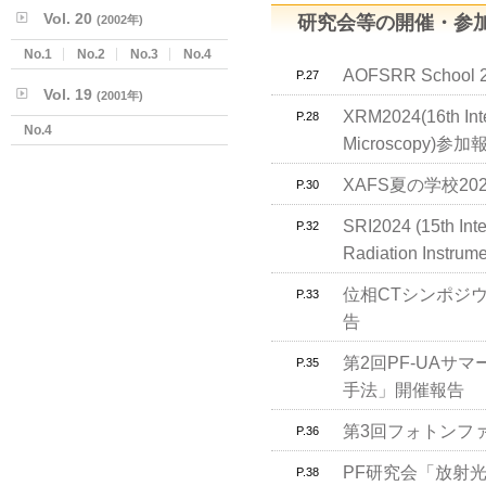
Vol. 20
研究会等の開催・参
(2002年)
No.1
No.2
No.3
No.4
AOFSRR Schoo
P.27
Vol. 19
(2001年)
XRM2024(16th Int
P.28
No.4
Microscopy)参加
XAFS夏の学校20
P.30
SRI2024 (15th Int
P.32
Radiation Instr
位相CTシンポジ
P.33
告
第2回PF-UA
P.35
手法」開催報告
第3回フォトンフ
P.36
PF研究会「放射
P.38