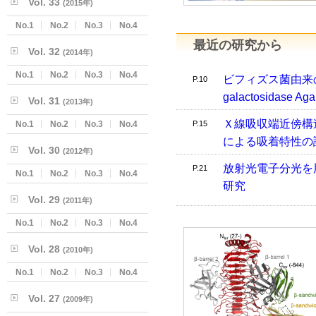
Vol. 33
(2015年)
No.1
No.2
No.3
No.4
最近の研究から
Vol. 32
(2014年)
No.1
No.2
No.3
No.4
ビフィズス菌由来のB
P.10
galactosidase 
Vol. 31
(2013年)
Ｘ線吸収端近傍構
No.1
No.2
No.3
No.4
P.15
による吸着特性の
Vol. 30
(2012年)
放射光電子分光を
P.21
No.1
No.2
No.3
No.4
研究
Vol. 29
(2011年)
No.1
No.2
No.3
No.4
Vol. 28
(2010年)
No.1
No.2
No.3
No.4
Vol. 27
(2009年)