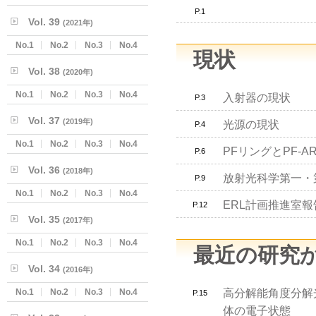
P.1
Vol. 39
(2021年)
No.1
No.2
No.3
No.4
現状
Vol. 38
(2020年)
No.1
No.2
No.3
No.4
入射器の現状
P.3
Vol. 37
(2019年)
光源の現状
P.4
No.1
No.2
No.3
No.4
PFリングとPF-
P.6
Vol. 36
(2018年)
放射光科学第一・
P.9
No.1
No.2
No.3
No.4
ERL計画推進室報
P.12
Vol. 35
(2017年)
No.1
No.2
No.3
No.4
最近の研究
Vol. 34
(2016年)
No.1
No.2
No.3
No.4
高分解能角度分解
P.15
体の電子状態