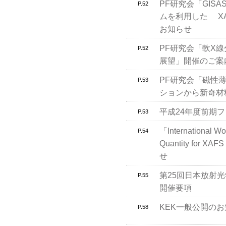
PF研究会「GIS
P.52
ムを利用した XAF
お知らせ
PF研究会「軟X
P.52
展望」開催のご案
PF研究会「磁性
P.53
ションから新奇材
平成24年度前期
P.53
「International W
P.54
Quantity for XA
せ
第25回日本放射
P.55
開催要項
KEK一般公開の
P.58