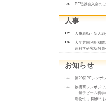
PF懇談会入会の
P.46
人事
人事異動・新人紹
P.47
大学共同利用機関
P.48
造科学研究所教員
お知らせ
第29回PFシン
P.51
物構研シンポジウム 
P.51
「量子ビーム科学の
造物性-」開催の