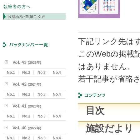
下記リンク先はす
このWebの掲載
Vol. 43
(2025年)
はありません。
No.1
No.2
No.3
No.4
若干記事が省略
Vol. 42
(2024年)
No.1
No.2
No.3
No.4
Vol. 41
(2023年)
目次
No.1
No.2
No.3
No.4
施設だより
Vol. 40
(2022年)
No.1
No.2
No.3
No.4