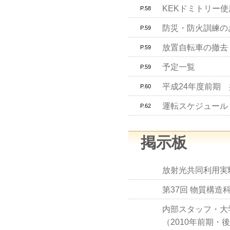
KEKドミトリー
P.58
防災・防火訓練の
P.59
放置自転車の撤去
P.59
予定一覧
P.59
平成24年度前期
P.60
運転スケジュール（S
P.62
掲示板
放射光共同利用実
第37回 物質構
内部スタッフ・大
（2010年前期・