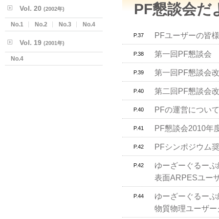
PF懇談会だ
Vol. 20
(2002年)
No.1
No.2
No.3
No.4
PFユーザーの皆
P.37
Vol. 19
(2001年)
第一回PF懇談会
P.38
No.4
第一回PF懇談会
P.39
第二回PF懇談会
P.40
PFの運営につい
P.40
PF懇談会2010
P.41
PFシンポジウム
P.42
ゆーざーぐるーぷ
P.42
表面ARPESユー
ゆーざーぐるーぷ
P.44
物質物理ユーザー