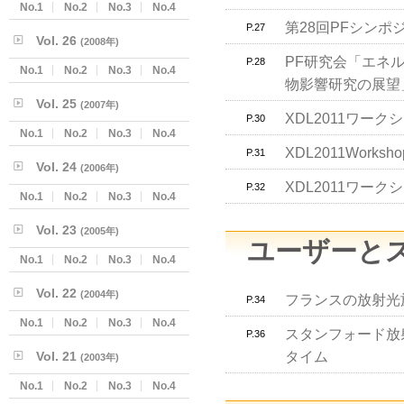
No.1
No.2
No.3
No.4
第28回PFシンポ
P.27
Vol. 26
(2008年)
PF研究会「エネ
P.28
No.1
No.2
No.3
No.4
物影響研究の展望
Vol. 25
(2007年)
XDL2011ワーク
P.30
No.1
No.2
No.3
No.4
XDL2011Worksho
P.31
Vol. 24
(2006年)
XDL2011ワー
P.32
No.1
No.2
No.3
No.4
Vol. 23
(2005年)
ユーザーと
No.1
No.2
No.3
No.4
Vol. 22
(2004年)
フランスの放射光施
P.34
No.1
No.2
No.3
No.4
スタンフォード放射
P.36
Vol. 21
タイム
(2003年)
No.1
No.2
No.3
No.4