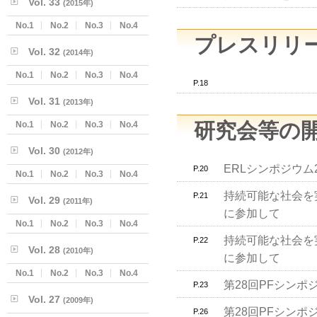
Vol. 33
(2015年)
No.1
No.2
No.3
No.4
プレスリリ
Vol. 32
(2014年)
No.1
No.2
No.3
No.4
P.18
Vol. 31
(2013年)
研究会等の
No.1
No.2
No.3
No.4
Vol. 30
(2012年)
ERLシンポジウム
P.20
No.1
No.2
No.3
No.4
持続可能な社会を実
P.21
Vol. 29
(2011年)
に参加して
No.1
No.2
No.3
No.4
持続可能な社会を実
P.22
Vol. 28
(2010年)
に参加して
No.1
No.2
No.3
No.4
第28回PFシンポ
P.23
Vol. 27
(2009年)
第28回PFシンポ
P.26