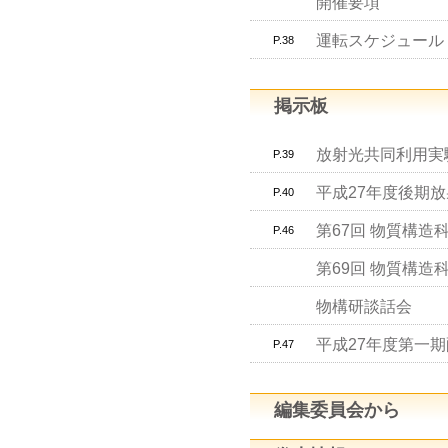
開催要項
運転スケジュール（Se
P.38
掲示板
放射光共同利用実
P.39
平成27年度後期
P.40
第67回 物質構
P.46
第69回 物質構
物構研談話会
平成27年度第一
P.47
編集委員会から