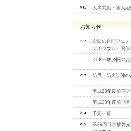
人事異動・新人紹
P.31
お知らせ
次回の合同フェスタ
P.32
ンポジウム）開催
KEK一般公開の
防災・防火訓練の
P.33
平成28年度前期
平成28年度前期
予定一覧
P.34
第29回日本放射
P.35