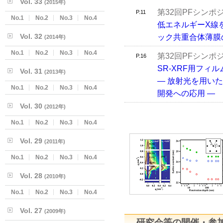
Vol. 33
(2015年)
第32回PFシン
P.11
No.1
No.2
No.3
No.4
低エネルギーX線
Vol. 32
ック共重合体薄膜
(2014年)
No.1
No.2
No.3
No.4
第32回PFシン
P.16
SR-XRF用フィ
Vol. 31
(2013年)
― 放射光を用い
No.1
No.2
No.3
No.4
開発への応用 ―
Vol. 30
(2012年)
No.1
No.2
No.3
No.4
Vol. 29
(2011年)
No.1
No.2
No.3
No.4
Vol. 28
(2010年)
No.1
No.2
No.3
No.4
Vol. 27
(2009年)
研究会等の開催・参