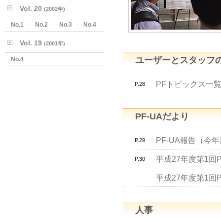
Vol. 20
(2002年)
No.1
No.2
No.3
No.4
Vol. 19
(2001年)
ユーザーとスタッフ
No.4
PFトピックス一覧
P.28
PF-UAだより
PF-UA報告（今
P.29
平成27年度第1回
P.30
平成27年度第1回
人事