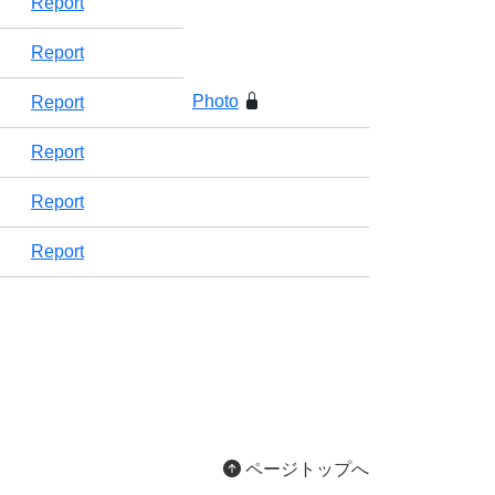
Report
Report
Photo
Report
Report
Report
Report
ページトップへ