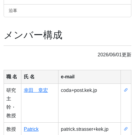
沿革
メンバー構成
2026/06/01更新
職 名
氏 名
e-mail
研究
幸田 章宏
coda+post.kek.jp
主
幹・
教授
教授
Patrick
patrick.strasser+kek.jp