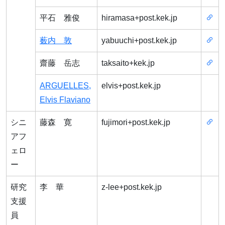
平石 雅俊
hiramasa+post.kek.jp
薮内 敦
yabuuchi+post.kek.jp
齋藤 岳志
taksaito+kek.jp
ARGUELLES,
elvis+post.kek.jp
Elvis Flaviano
シニ
藤森 寛
fujimori+post.kek.jp
アフ
ェロ
ー
研究
李 華
z-lee+post.kek.jp
支援
員