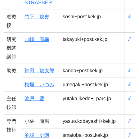
STRASSER
准教
竹下 聡史
soshi+post.kek.jp
授
研究
山崎 高幸
takayuki+post.kek.jp
機関
講師
助教
神田 聡太郎
kanda+post.kek.jp
梅垣 いづみ
umegaki+post.kek.jp
主任
池戸 豊
yutaka.ikedo+j-parc.jp
技師
専門
小林 庸男
yasuo.kobayashi+kek.jp
技師
的場 史朗
smatoba+post.kek.jp