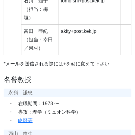
石川 知子
tomoishi+post.kek.jp
（担当：梅
垣）
富田 亜紀
akity+post.kek.jp
（担当：幸田
／河村）
*メールを送信される際には+を@に変えて下さい
名誉教授
永嶺 謙忠
・ 在職期間：1978 〜
・ 専攻：理学（ミュオン科学）
・
略歴等
西山 樟生