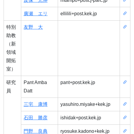
反保 元伸
mtampo+post.j-parc.jp
廣瀬 エリ
ellilili+post.kek.jp
特別
友野 大
助教
（新
領域
開拓
室）
研究
Pant Amba
pant+post.kek.jp
員
Datt
三宅 康博
yasuhiro.miyake+kek.jp
石田 勝彦
ishidak+post.kek.jp
門野 良典
ryosuke.kadono+kek.jp