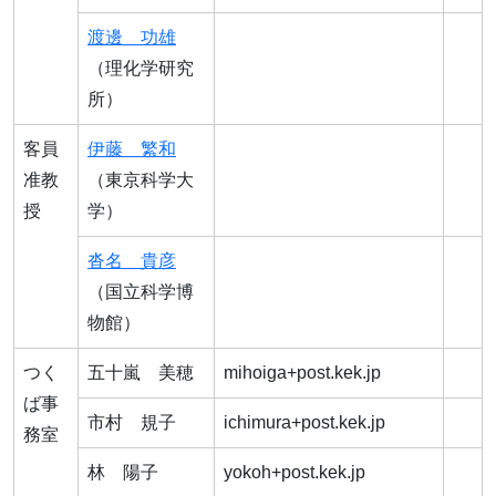
渡邊 功雄
（理化学研究
所）
客員
伊藤 繁和
准教
（東京科学大
授
学）
沓名 貴彦
（国立科学博
物館）
つく
五十嵐 美穂
mihoiga+post.kek.jp
ば事
市村 規子
ichimura+post.kek.jp
務室
林 陽子
yokoh+post.kek.jp