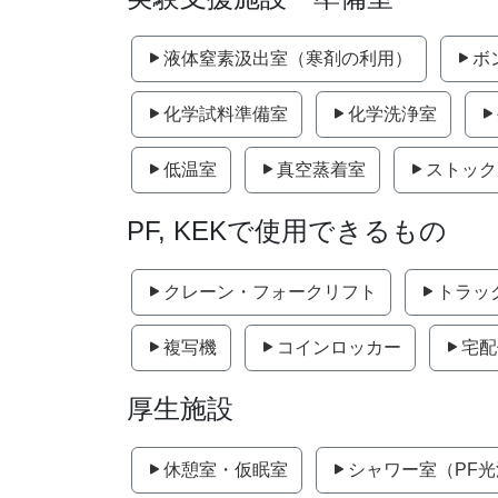
液体窒素汲出室（寒剤の利用）
ボ
化学試料準備室
化学洗浄室
低温室
真空蒸着室
ストック
PF, KEKで使用できるもの
クレーン・フォークリフト
トラッ
複写機
コインロッカー
宅配
厚生施設
休憩室・仮眠室
シャワー室（PF