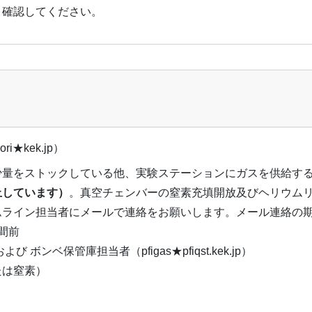
々確認してください。
ri★kek.jp）
少量をストックしている他、実験ステーションにガスを供給す
止しています）
。真空チェンバーの窒素充填開放及びヘリウム
ムライン担当者にメールで連絡をお願いします。メール連絡の
間前
ボンベ保管庫担当者（pfigas★pfiqst.kek.jp）
たは窒素）
）