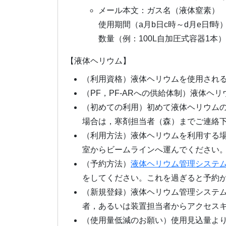
メール本文：ガス名（液体窒素）
使用期間（a月b日c時～d月e日f時
数量（例：100L自加圧式容器1本）
【液体ヘリウム】
（利用資格）液体ヘリウムを使用され
（PF，PF-ARへの供給体制）液体
（初めての利用）初めて液体ヘリウム
場合は，寒剤担当者（森）までご連絡
（利用方法）液体ヘリウムを利用する
室からビームラインへ運んでください
（予約方法）
液体ヘリウム管理システ
をしてください。これを過ぎると予約
（新規登録）液体ヘリウム管理システ
者，あるいは装置担当者からアクセス
（使用量低減のお願い）使用見込量よ