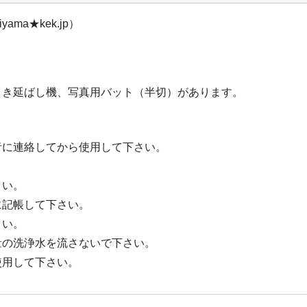
iyama★kek.jp）
引き延ばし機、写真用バット（半切）があります。
者に連絡してから使用して下さい。
。
さい。
に記帳して下さい。
さい。
量の洗浄水を流さないで下さい。
使用して下さい。