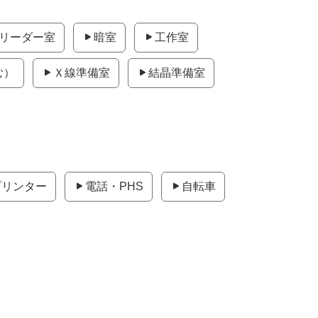
）リーダー室
暗室
工作室
む）
Ｘ線準備室
結晶準備室
プリンター
電話・PHS
自転車