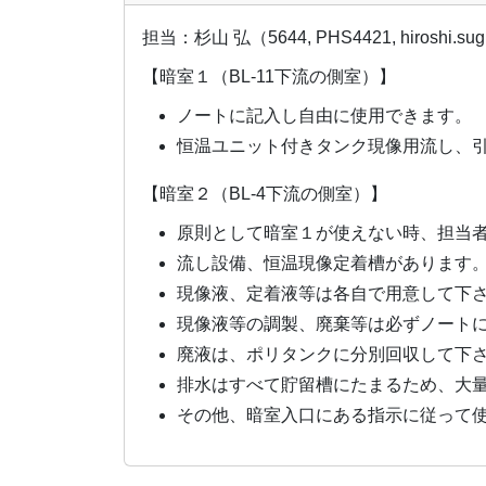
担当：杉山 弘（5644, PHS4421, hiroshi.sug
【暗室１（BL-11下流の側室）】
ノートに記入し自由に使用できます。
恒温ユニット付きタンク現像用流し、
【暗室２（BL-4下流の側室）】
原則として暗室１が使えない時、担当
流し設備、恒温現像定着槽があります
現像液、定着液等は各自で用意して下
現像液等の調製、廃棄等は必ずノート
廃液は、ポリタンクに分別回収して下
排水はすべて貯留槽にたまるため、大
その他、暗室入口にある指示に従って