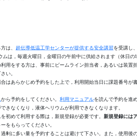
）
る方は、
超伝導低温工学センターが提供する安全講習
を受講し
ヘリウムは，毎週火曜日，金曜日の午前中に供給されます（休日の
の利用をする方は、事前にビームライン担当者，あるいは装置
下さい。
場合はあらかじめ予約をした上で，利用開始当日に課題番号が
。
ム
から予約をしてください。
利用マニュアル
を読んで予約を進
ができなくなり，液体ヘリウムが利用できなくなります。
ムを初めて利用する際は，新規登録が必要です。
新規登録には
キーをもらってください。
り過剰に多い量を予約することは避けて下さい。また，使用後