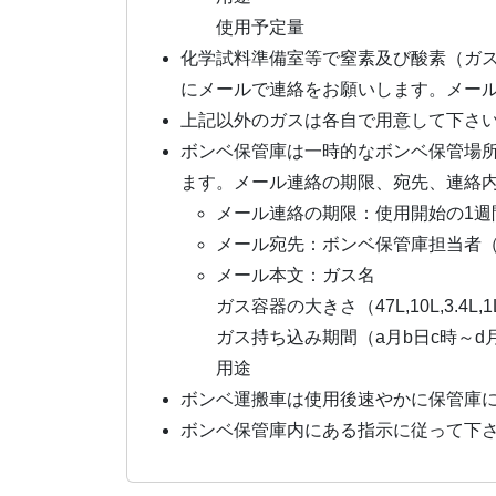
使用予定量
化学試料準備室等で窒素及び酸素（ガ
にメールで連絡をお願いします。メー
上記以外のガスは各自で用意して下さ
ボンベ保管庫は一時的なボンベ保管場
ます。メール連絡の期限、宛先、連絡
メール連絡の期限：使用開始の1週
メール宛先：ボンベ保管庫担当者（pfigas
メール本文：ガス名
ガス容器の大きさ（47L,10L,3.4L
ガス持ち込み期間（a月b日c時～d月
用途
ボンベ運搬車は使用後速やかに保管庫
ボンベ保管庫内にある指示に従って下