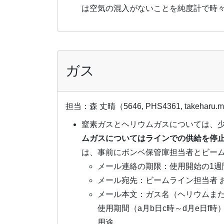
は空気の混入がないことを純度計で時
ガス
担当：森 丈晴（5646, PHS4361, takeharu.mo
窒素ガスとヘリウムガスについては、
ムガスについてはラインでの供給を停
は、事前にボンベ保管庫担当者とビー
メール連絡の期限：使用開始の1週
メール宛先：ビームライン担当者 および 
メール本文：ガス名（ヘリウムま
使用期間（a月b日c時～d月e日f時
用途