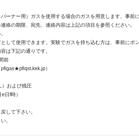
スバーナー用）ガスを使用する場合のガスを用意します。事前
ル連絡の期限、宛先、連絡内容は上記の項目を参照ください。
い。
所として使用できます。実験でガスを持ち込む方は、事前にボ
内容は下記の通りです。
間前
★pfiqst.kek.jp）
,1L）および残圧
e日f時）
に戻して下さい。
さい。