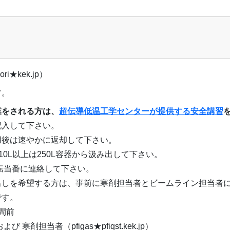
ri★kek.jp）
す。
業をされる方は、
超伝導低温工学センターが提供する安全講習
記入して下さい。
用後は速やかに返却して下さい。
、10L以上は250L容器から汲み出して下さい。
運転当番に連絡して下さい。
出しを希望する方は、事前に寒剤担当者とビームライン担当者
です。
間前
剤担当者（pfigas★pfiqst.kek.jp）