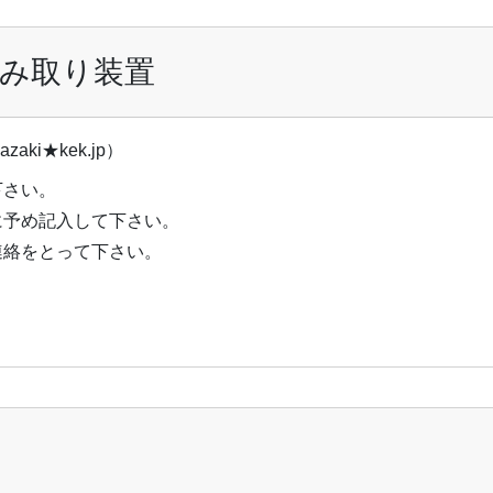
み取り装置
azaki★kek.jp）
下さい。
に予め記入して下さい。
連絡をとって下さい。