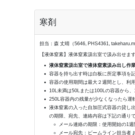
寒剤
担当：森 丈晴（5646, PHS4361, takeharu.mo
【液体窒素】液体窒素汲出室で汲み出せま
液体窒素汲出室で液体窒素汲み出し作
容器を持ち出す時は白板に所定事項を
容器の使用期間は最大２週間とし、利
10L未満は50Lまたは100Lの容器から
250L容器内の残量が少なくなったら
液体窒素の入った自加圧式容器の貸し
の期限、宛先、連絡内容は下記の通り
メール連絡の期限：使用開始の1週
メール宛先：ビームライン担当者 および 寒