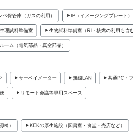
ンベ保管庫（ガスの利用）
IP（イメージングプレート
生理試料準備室
生物試料準備室（RI・核燃の利用も含
ルーム（電気部品・真空部品）
ク
サーベイメーター
無線LAN
共通PC・
便
リモート会議等専用スペース
光源棟）
KEKの厚生施設（図書室・食堂・売店など）