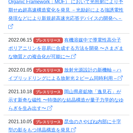
Organic Framework：MOF） において光照射により予
期せぬ超高速構造変化を発見 －光励起による強誘電性
発現などにより新規超高速光応答デバイスの開発へ－
2022.06.15
有機溶媒中で導電性高分子
プレスリリース
ポリアニリンを容易に合成する方法を開発 〜さまざま
な物質との複合化が可能に〜
2022.01.05
放射光源設計の新機軸 – ハ
プレスリリース
イブリッドリングによる放射光２ビーム同時利用 –
2021.10.18
岡山県産鉱物「逸見石」が
プレスリリース
示す新奇な磁性 〜特徴的な結晶構造が量子力学的なゆ
らぎを生み出す〜
2021.10.05
昆虫のさやばね内部に十字
プレスリリース
型の影をもつ球晶構造を発見