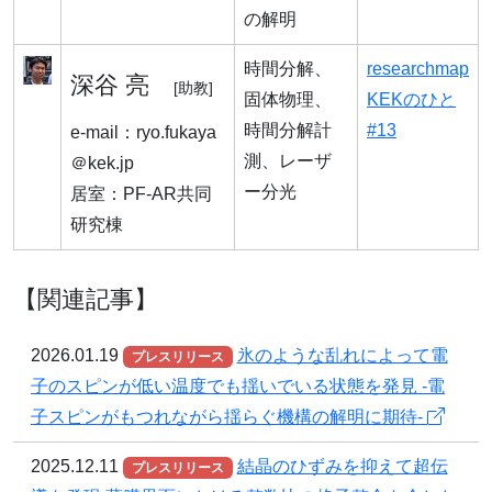
の解明
時間分解、
researchmap
深谷 亮
[助教]
固体物理、
KEKのひと
時間分解計
#13
e-mail：ryo.fukaya
測、レーザ
＠kek.jp
ー分光
居室：PF-AR共同
研究棟
【関連記事】
2026.01.19
氷のような乱れによって電
プレスリリース
子のスピンが低い温度でも揺いでいる状態を発見 -電
子スピンがもつれながら揺らぐ機構の解明に期待-
2025.12.11
結晶のひずみを抑えて超伝
プレスリリース