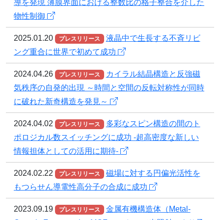
導を発現 薄膜界面における整数比の格子整合を介した
物性制御
2025.01.20
液晶中で生長する不斉リビ
プレスリリース
ング重合に世界で初めて成功
2024.04.26
カイラル結晶構造と反強磁
プレスリリース
気秩序の自発的出現 ～時間と空間の反転対称性が同時
に破れた新奇構造を発見～
2024.04.02
多彩なスピン構造の間のト
プレスリリース
ポロジカル数スイッチングに成功 -超高密度な新しい
情報担体としての活用に期待-
2024.02.22
磁場に対する円偏光活性を
プレスリリース
もつらせん導電性高分子の合成に成功
2023.09.19
金属有機構造体（Metal-
プレスリリース