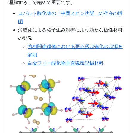
理解する上で極めて重要です。
コバルト酸化物の「中間スピン状態」の存在の解
明
薄膜化による格子歪み制御により新たな磁性材料
の開発
強相関絶縁体における歪み誘起磁化の起源を
解明
白金フリー酸化物垂直磁気記録材料