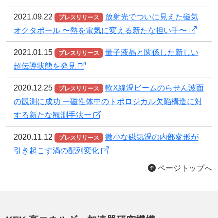
2021.09.22
放射光でついに見えた磁気
プレスリリース
オクタポール 〜熱を電気に変える新たな担い手〜
2021.01.15
量子液晶と関係した新しい
プレスリリース
超伝導状態を発見
2020.12.25
軟X線渦ビームのらせん波面
プレスリリース
の観測に成功 ー磁性体中のトポロジカル欠陥構造に対
する新たな観測手法ー
2020.11.12
微小な磁気渦の内部変形が
プレスリリース
引き起こす渦の配列変化
ページトップへ