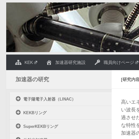
コンテンツへスキップ
KEK
加速器研究施設
職員向けページ
加速器の研究
[研究内
電子陽電子入射器（LINAC）
高いエ
い波長
KEKBリング
過させ
な特性
SuperKEKBリング
加速器