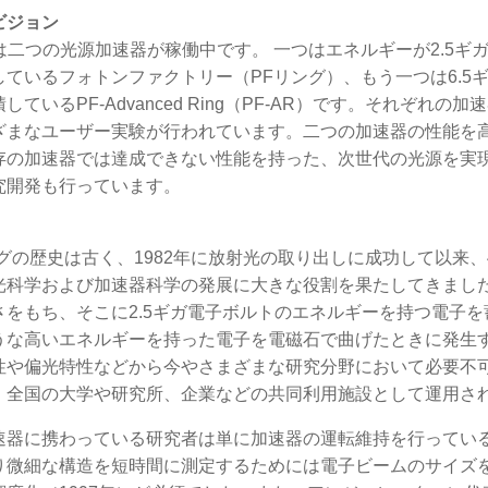
ビジョン
では二つの光源加速器が稼働中です。 一つはエネルギーが2.5ギ
しているフォトンファクトリー（PFリング）、もう一つは6.5
しているPF-Advanced Ring（PF-AR）です。それぞれの
ざまなユーザー実験が行われています。二つの加速器の性能を
存の加速器では達成できない性能を持った、次世代の光源を実
究開発も行っています。
ングの歴史は古く、1982年に放射光の取り出しに成功して以来、
光科学および加速器科学の発展に大きな役割を果たしてきました。
さをもち、そこに2.5ギガ電子ボルトのエネルギーを持つ電子
うな高いエネルギーを持った電子を電磁石で曲げたときに発生
性や偏光特性などから今やさまざまな研究分野において必要不
、全国の大学や研究所、企業などの共同利用施設として運用さ
速器に携わっている研究者は単に加速器の運転維持を行ってい
り微細な構造を短時間に測定するためには電子ビームのサイズ