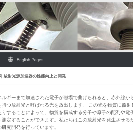
English Pages
容] 放射光源加速器の性能向上と開発
ネルギーまで加速された電子が磁場で曲げられると、赤外線か
を持つ放射光と呼ばれる光を放出します。 この光を物質に照射
たりすることによって、物質を構成する分子や原子の配列や電
を測定することができます。私たちはこの放射光を発生させる
の研究開発を行っています。