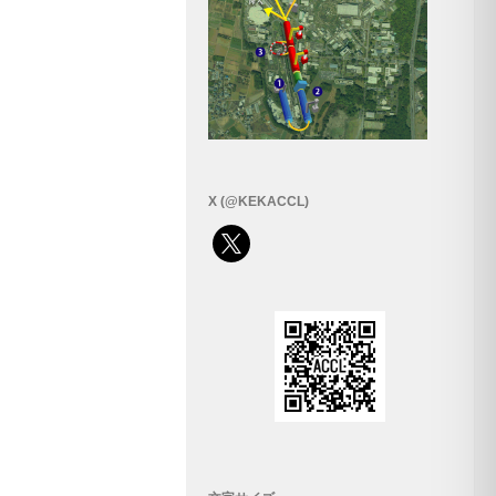
X (@KEKACCL)
x