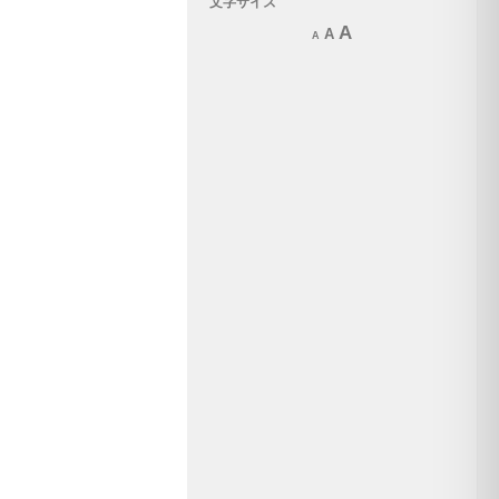
文字サイズ
Increase
A
Reset
Decrease
A
A
font
font
font
size.
size.
size.