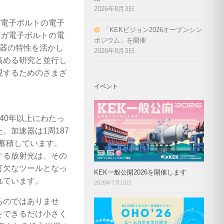
2026年8月3日
ガ電子ボルトの電子
「KEKビジョン2026オープンシン
ギガ電子ボルトの電
ポジウム」を開催
加速器の特性を活かし
2026年8月3日
高める研究と並行し
現するためのさまざ
イベント
40年以上にわたっ
加速器は1周187
を蓄積しています。
する放射光は、その
可欠なツールとなっ
KEK一般公開2026を開催します
れています。
2026年7月15日
るのではありませ
をできるだけ小さく