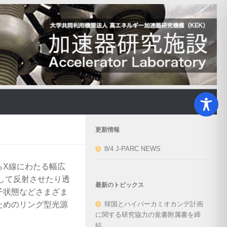
更新情報
8/4 J-PARC NEWS
らX線にわたる幅広
して反射させたり透
最新のトピックス
子状態などさまざま
ためのリング型光源
韓国とハイパーカミオカンデ計画
に関する研究協力の覚書附属書を締
結