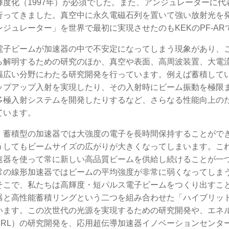
輝度化（1997年）が必須でした。また、アンジュレーターに代
行ってきました。真空中に永久電磁石列を置いて強い放射光を
ンジュレーター」を世界で最初に実現させたのもKEKのPF-AR
電子ビームが加速器の中で不安定になってしまう現象があり、
ら解明するための研究のほか、真空や表面、高周波装置、大電
幅広い分野にわたる研究開発を行っています。例えば蓄積して
ップアップ入射を実現したり、その入射時にビーム振動を極限
多極入射システムを開発したりするなど、さらなる性能向上の
ています。
、蓄積型の加速器では大強度の電子を長時間保持することがで
うしてもビームサイズの広がりが大きくなってしまいます。こ
速器を使って常に新しい高品質ビームを供給し続けることが一
常の線形加速器ではビームの平均強度が非常に弱くなってしま
そこで、私たちは高輝度・短パルス電子ビームをつくり出すこ
器と高性能蓄積リングという二つを組み合わせた「ハイブリッ
います。この次世代の光源を実現するための研究開発や、エネ
ERL）の研究開発を、応用超伝導加速器イノベーションセンター