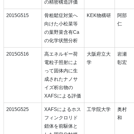
の精密構造評価
2015G515
骨粗鬆症対策へ
KEK物構研
阿部
向けた小松菜等
仁
の葉野菜含有Ca
の化学状態分析
2015G516
高エネルギー荷
大阪府立大
岩瀬
電粒子照射によ
学
彰宏
って固体内に生
成されたナノサ
イズ析出物の
XAFSによる評価
2015G525
XAFSによるホス
工学院大学
奥村
フィンクロリド
和
錯体を前駆体と