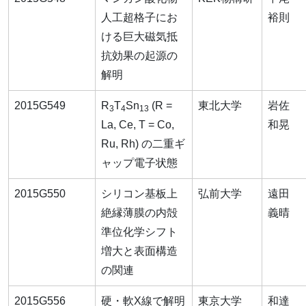
人工超格子にお
裕則
ける巨大磁気抵
抗効果の起源の
解明
2015G549
R
T
Sn
(R =
東北大学
岩佐
3
4
13
La, Ce, T = Co,
和晃
Ru, Rh) の二重ギ
ャップ電子状態
2015G550
シリコン基板上
弘前大学
遠田
絶縁薄膜の内殻
義晴
準位化学シフト
増大と表面構造
の関連
2015G556
硬・軟X線で解明
東京大学
和達