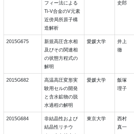
フィー法による
史郎
Ti-V合金のV元素
近傍局所原子構
造解析
2015G675
新規高圧含水相
愛媛大学
井上
及びその関連相
徹
の状態方程式の
解明
2015G682
高温高圧変形実
愛媛大学
飯塚
験用セルの開発
理子
と含水鉱物の脱
水過程の解明
2015G684
非結晶性および
東京大学
西村
結晶性リチウ
真一