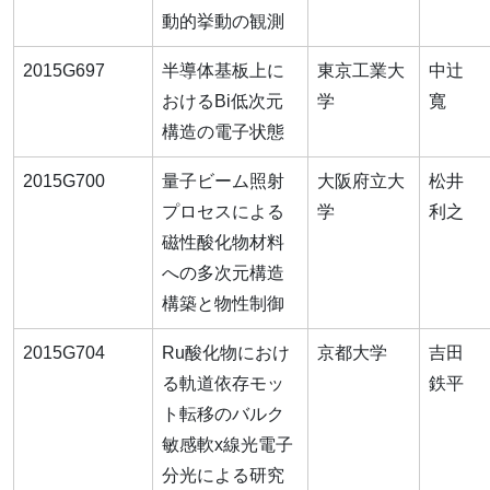
動的挙動の観測
2015G697
半導体基板上に
東京工業大
中辻
おけるBi低次元
学
寬
構造の電子状態
2015G700
量子ビーム照射
大阪府立大
松井
プロセスによる
学
利之
磁性酸化物材料
への多次元構造
構築と物性制御
2015G704
Ru酸化物におけ
京都大学
吉田
る軌道依存モッ
鉄平
ト転移のバルク
敏感軟x線光電子
分光による研究