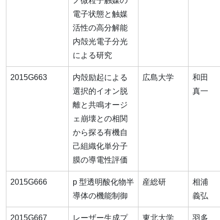
ノ微粒子触媒の
電子状態と触媒
活性の高分解能
内殻光電子分光
による研究
2015G663
内殻励起による
広島大学
和田
選択的イオン脱
真一
離と共鳴オージ
ェ崩壊との相関
から探る有機自
己組織化単分子
膜の導電性評価
2015G666
p 型透明酸化物半
産総研
相浦
導体の機能制御
義弘
2015G667
レーザー生成プ
東北大学
羽多