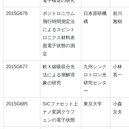
電子構造の研究
2015G676
ポジトロニウム
日本原研機
前川
飛行時間測定法
構
雅樹
によるスピント
ロニクス材料表
面電子状態の測
定
2015G677
軟Ｘ線吸収分光
九州シンク
小林
法による潮解現
ロトロン光
英一
象の研究
研究センタ
ー
2015G685
SiCファセット上
東京大学
小森
ナノ変調グラフ
文夫
ェンの電子状態