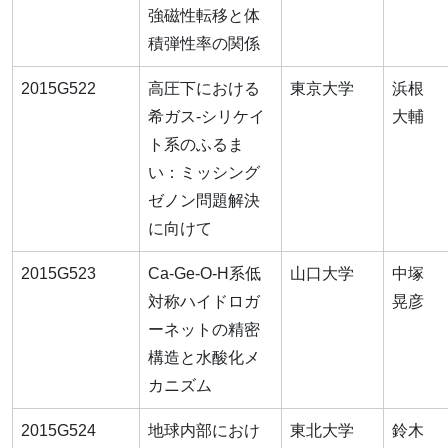
強磁性転移と体
積弾性率の関係
2015G522
高圧下における
東京大学
浜根
希ガス-シリケイ
大輔
ト系のふるま
い：ミッシング
ゼノン問題解決
に向けて
2015G523
Ca-Ge-O-H系低
山口大学
中塚
対称ハイドロガ
晃彦
ーネットの精密
構造と水酸化メ
カニズム
2015G524
地球内部におけ
東北大学
鈴木