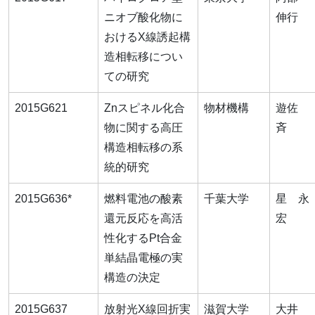
ニオブ酸化物に
伸行
おけるX線誘起構
造相転移につい
ての研究
2015G621
Znスピネル化合
物材機構
遊佐
物に関する高圧
斉
構造相転移の系
統的研究
2015G636*
燃料電池の酸素
千葉大学
星 永
還元反応を高活
宏
性化するPt合金
単結晶電極の実
構造の決定
2015G637
放射光X線回折実
滋賀大学
大井