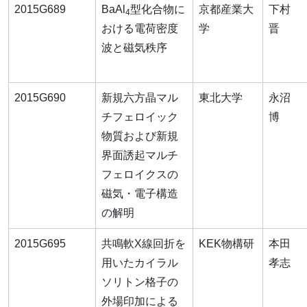
2015G689
BaAl
型化合物に
京都産業大
下村
4
おける電荷密度
学
晋
波と磁気秩序
2015G690
新規六方晶マル
東北大学
永沼
チフェロイック
博
物質および新規
界面誘起マルチ
フェロイクスの
磁気・電子構造
の解明
2015G695
共鳴軟X線回折を
KEK物構研
本田
用いたカイラル
孝志
ソリトン格子の
外場印加による