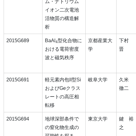
ム・ナトリウム
イオン二次電池
活物質の構造解
析
2015G689
BaAl
型化合物に
京都産業大
下村
4
おける電荷密度
学
晋
波と磁気秩序
2015G691
軽元素内包II型Si
岐阜大学
久米
およびGeクラス
徹二
レートの高圧相
転移
2015G694
地球深部条件で
東京大学
鍵 裕
の窒化物生成の
之
可能性を探る