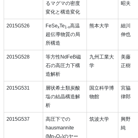
るマグマの密度
昭夫
変化と構造変化
2015G526
FeSe
Te
高温
熊本大学
細川
x
1-x
超伝導物質の局
伸也
所構造
2015G528
等方性NdFeB磁
九州工業大
美藤
石の高圧力下構
学
正樹
造解析
2015G531
層状希土類炭酸
国立科学博
宮脇
塩の結晶構造解
物館
律郎
析
2015G537
高圧下での
筑波大学
興野
hausmannite
純
(Mn
O
)のヤー
3
4