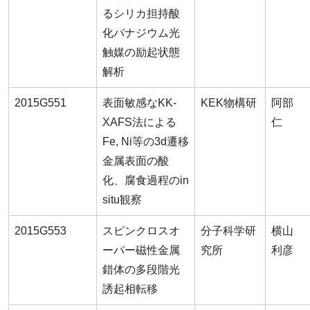
るシリカ担持酸
化バナジウム光
触媒の励起状態
解析
2015G551
表面敏感なKK-
KEK物構研
阿部
XAFS法による
仁
Fe, Ni等の3d遷移
金属表面の酸
化、腐食過程のin
situ観察
2015G553
スピンクロスオ
分子科学研
横山
ーバー磁性金属
究所
利彦
錯体の多段階光
誘起相転移