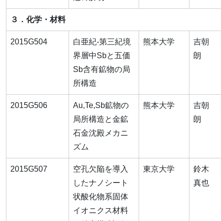
３．化学・材料
2015G504
白亜紀-第三紀境
熊本大学
吉朝
界層中Sbと五価
朗
Sb含有鉱物の局
所構造
2015G506
Au,Te,Sb鉱物の
熊本大学
吉朝
局所構造と金鉱
朗
石金沈殿メカニ
ズム
2015G507
空孔欠陥を導入
東京大学
鈴木
したナノシート
真也
状酸化物系固体
イオニクス材料