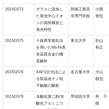
2015G573
ガラスに添加し
阿南工業高
小西
た発光中心イオ
等専門学校
智也
ンの局所構造と
発光特性
2015G575
Ｘ線異常散乱法
東北大学
杉山
を用いたNb-Ni系
和正
非晶質合金の構
造解析
2015G576
XAFS分光法によ
名古屋大学
大山
る双晶金ナノ粒
順也
子触媒の解析
2015G579
水酸化第二鉄/水
早稲田大学
所 千
酸化アルミニウ
晴