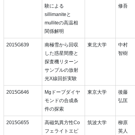
験による
修吾
sillimaniteと
mulliteの高温相
関係解明
2015G639
南極雪から回収
東北大学
中村
した惑星間塵と
智樹
探査機リターン
サンプルの放射
光X線回折実験
2015G646
Mgドープダイヤ
東京大学
後藤
モンドの合成条
弘匡
件の探索
2015G655
高磁気異方性Co
筑波大学
柳原
フェライトエピ
英人