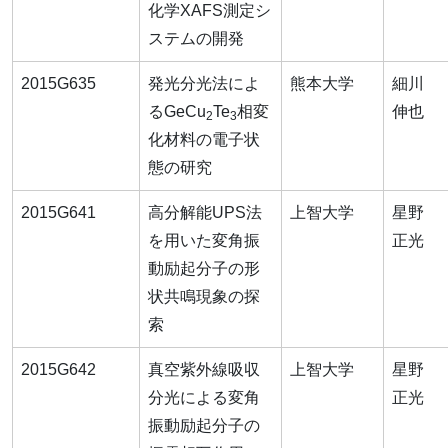
化学XAFS測定シ
ステムの開発
2015G635
発光分光法によ
熊本大学
細川
るGeCu
Te
相変
伸也
2
3
化材料の電子状
態の研究
2015G641
高分解能UPS法
上智大学
星野
を用いた変角振
正光
動励起分子の形
状共鳴現象の探
索
2015G642
真空紫外線吸収
上智大学
星野
分光による変角
正光
振動励起分子の