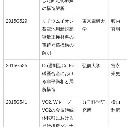
した固定化触媒
の構造解析
2015G529
リチウムイオン
東京電機大
藪内
蓄電池用新規高
学
直明
容量正極材料の
電荷補償機構の
解明
2015G535
Co過剰型Co-Fe
弘前大学
宮永
磁歪合金におけ
崇史
る非平衡相と局
所構造
2015G541
VO2, Wドープ
分子科学研
横山
VO2の金属絶縁
究所
利彦
体転移における
局所構造ダイナ