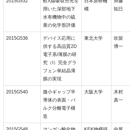
2015G532
軟X線吸収分光を
日本原研機
斉藤
用いた深部地下
構
拓巳
水有機物中の硫
黄の化学形評価
2015G536
デバイス応用に
東北大学
吹留
供する高品質2D
博一
電子系/薄膜の研
究（I）完全グラ
フェン単結晶薄
膜の実現
2015G540
微小ギャップ半
大阪大学
木村
導体の表面・バ
真一
ルク分離電子構
造
2015G548
マンガン酸化物
KEK物構研
中尾