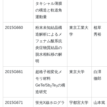
タキシャル薄膜
の構造と軌道角
運動量
2015G660
粉末未知結晶構
東京工業大
植草
造解析によるメ
学
秀裕
フェナム酸系抗
炎症物質結晶の
脱水相転移の解
明
2015G661
超格子相変化メ
東京大学
白澤
モリ材料
徹郎
GeTe/Sb
Te
の構
2
3
造研究
2015G671
蛍光X線ホログラ
宇都宮大学
山本篤