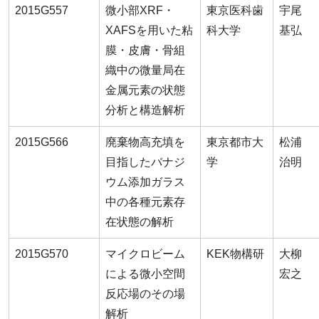
2015G557
微小部XRF・
東京医科歯
宇尾
XAFSを用いた粘
科大学
基弘
膜・皮膚・骨組
織中の微量局在
金属元素の状態
分析と構造解析
2015G566
廃棄物高充填を
東京都市大
松浦
目指したバナジ
学
治明
ウム添加ガラス
中の各種元素存
在状態の解析
2015G570
マイクロビーム
KEK物構研
大柳
による微小空間
宏之
反応場のその場
解析