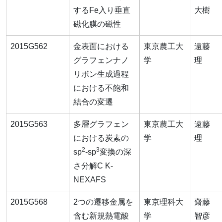
するFe入り垂直
大樹
磁化膜の磁性
2015G562
金表面における
東京農工大
遠藤
グラフェンナノ
学
理
リボン生成過程
における不飽和
結合の変遷
2015G563
多層グラフェン
東京農工大
遠藤
における炭素の
学
理
2
3
sp
-sp
変換の深
さ分解C K-
NEXAFS
2015G568
2つの遷移金属を
東京理科大
齋藤
含む新規熱電酸
学
智彦