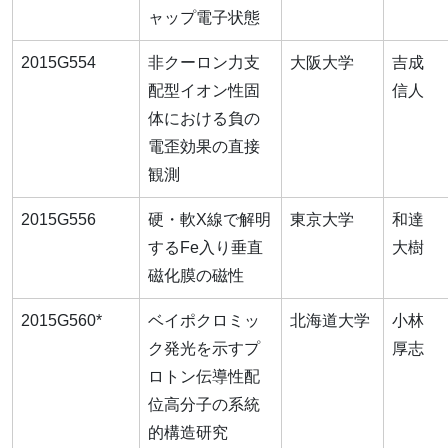
ャップ電子状態
2015G554
非クーロン力支
大阪大学
吉成
配型イオン性固
信人
体における負の
電歪効果の直接
観測
2015G556
硬・軟X線で解明
東京大学
和達
するFe入り垂直
大樹
磁化膜の磁性
2015G560*
ベイポクロミッ
北海道大学
小林
ク発光を示すプ
厚志
ロトン伝導性配
位高分子の系統
的構造研究