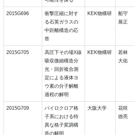
2015G696
衝撃圧縮に対す
KEK物構研
船守
る石英ガラスの
展正
中距離構造の応
答
2015G705
高圧下その場X線
KEK物構研
若林
吸収微細構造分
大佑
光・回折複合測
定による液体ヨ
ウ素の分子解離
過程の解明
2015G709
パイロクロア格
大阪大学
花咲
子系における特
徳亮
異な格子変調構
造の解明