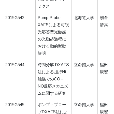
ミクス
2015G542
Pump-Probe
北海道大学
朝倉
XAFSによる可視
清高
光応答型光触媒
の光励起過程に
おける動的挙動
解明
2015G544
時間分解 DXAFS
立命館大学
稲田
法による担持Ni
康宏
触媒でのCO－
NO反応メカニズ
ムに関する研究
2015G545
ポンプ・プロー
立命館大学
稲田
ブDXAFS法によ
康宏