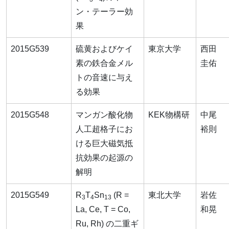
ン・テーラー効
果
2015G539
硫黄およびケイ
東京大学
西田
素の鉄合金メル
圭佑
トの音速に与え
る効果
2015G548
マンガン酸化物
KEK物構研
中尾
人工超格子にお
裕則
ける巨大磁気抵
抗効果の起源の
解明
2015G549
R
T
Sn
(R =
東北大学
岩佐
3
4
13
La, Ce, T = Co,
和晃
Ru, Rh) の二重ギ