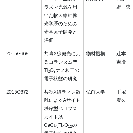
ラズマ光源を用
野 忠
いた軟Ｘ線結像
光学系のための
光学素子開発と
評価
2015G669
共鳴X線発光によ
物材機構
辻本
るコランダム型
吉廣
Ti
O
ナノ粒子の
2
3
電子状態の研究
2015G672
共鳴X線ラマン散
弘前大学
手塚
乱によるAサイト
泰久
秩序型ペロブス
カイト系
CaCu
Ti
O
の
3
4
12