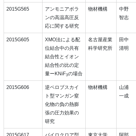
2015G565
アンモニアボラ
物材機構
中野
ンの高温高圧反
智志
応に関する研究
2015G605
XMO法による配
名古屋産業
田中
位結合中の共有
科学研究所
清明
結合性とイオン
結合性の比の定
量ーKNiF
の場合
3
2015G606
逆ペロブスカイ
物材機構
山浦
ト型マンガン窒
一成
化物の負の熱膨
張の圧力効果の
研究
2015G617
パイロクロア型
東京大学
阿部