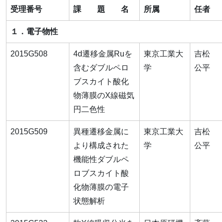
受理番号
課 題 名
所属
任者
１．電子物性
2015G508
4d遷移金属Ruを
東京工業大
吉松
含むダブルペロ
学
公平
ブスカイト酸化
物薄膜のX線磁気
円二色性
2015G509
異種遷移金属に
東京工業大
吉松
より構成された
学
公平
機能性ダブルペ
ロブスカイト酸
化物薄膜の電子
状態解析