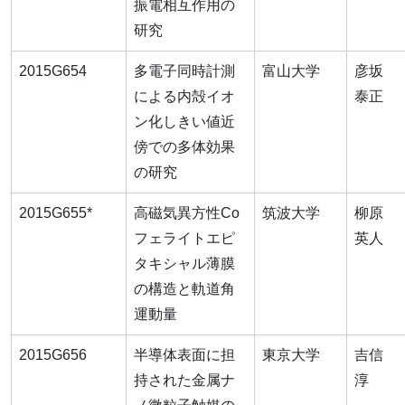
振電相互作用の
研究
2015G654
多電子同時計測
富山大学
彦坂
による内殻イオ
泰正
ン化しきい値近
傍での多体効果
の研究
2015G655*
高磁気異方性Co
筑波大学
柳原
フェライトエピ
英人
タキシャル薄膜
の構造と軌道角
運動量
2015G656
半導体表面に担
東京大学
吉信
持された金属ナ
淳