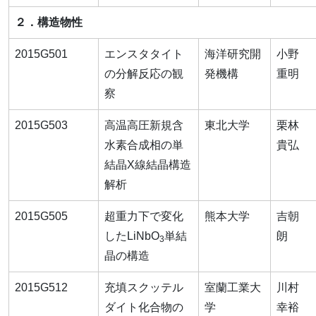
２．構造物性
2015G501
エンスタタイト
海洋研究開
小野
の分解反応の観
発機構
重明
察
2015G503
高温高圧新規含
東北大学
栗林
水素合成相の単
貴弘
結晶X線結晶構造
解析
2015G505
超重力下で変化
熊本大学
吉朝
したLiNbO
単結
朗
3
晶の構造
2015G512
充填スクッテル
室蘭工業大
川村
ダイト化合物の
学
幸裕