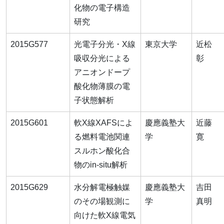
化物の電子構造
研究
2015G577
光電子分光・X線
東京大学
近松
吸収分光による
彰
アニオンドープ
酸化物薄膜の電
子状態解析
2015G601
軟X線XAFSによ
慶應義塾大
近藤
る燃料電池関連
学
寛
スルホン酸化合
物のin-situ解析
2015G629
水分解電極触媒
慶應義塾大
吉田
のその場観測に
学
真明
向けた軟X線電気