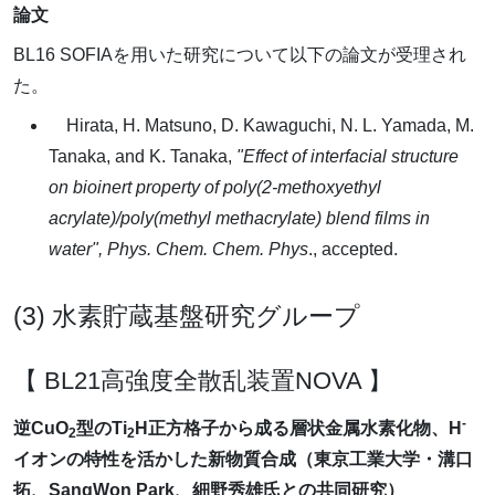
論文
BL16 SOFIAを用いた研究について以下の論文が受理され
た。
Hirata, H. Matsuno, D. Kawaguchi, N. L. Yamada, M.
Tanaka, and K. Tanaka,
"Effect of interfacial structure
on bioinert property of poly(2-methoxyethyl
acrylate)/poly(methyl methacrylate) blend films in
water", Phys. Chem. Chem. Phys
., accepted.
(3) 水素貯蔵基盤研究グループ
【 BL21高強度全散乱装置NOVA 】
-
逆CuO
型のTi
H正方格子から成る層状金属水素化物、H
2
2
イオンの特性を活かした新物質合成（東京工業大学・溝口
拓、SangWon Park、細野秀雄氏との共同研究）