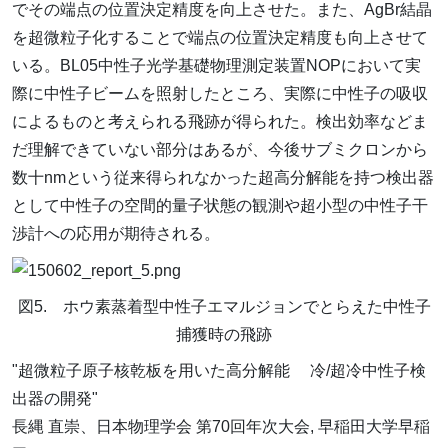
でその端点の位置決定精度を向上させた。また、AgBr結晶
を超微粒子化することで端点の位置決定精度も向上させて
いる。BL05中性子光学基礎物理測定装置NOPにおいて実
際に中性子ビームを照射したところ、実際に中性子の吸収
によるものと考えられる飛跡が得られた。検出効率などま
だ理解できていない部分はあるが、今後サブミクロンから
数十nmという従来得られなかった超高分解能を持つ検出器
として中性子の空間的量子状態の観測や超小型の中性子干
渉計への応用が期待される。
図5. ホウ素蒸着型中性子エマルジョンでとらえた中性子
捕獲時の飛跡
"超微粒子原子核乾板を用いた高分解能 冷/超冷中性子検
出器の開発"
長縄 直崇、日本物理学会 第70回年次大会, 早稲田大学早稲