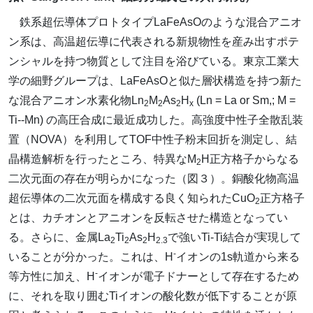
鉄系超伝導体プロトタイプLaFeAsOのような混合アニオ
ン系は、高温超伝導に代表される新規物性を産み出すポテ
ンシャルを持つ物質として注目を浴びている。東京工業大
学の細野グループは、LaFeAsOと似た層状構造を持つ新た
な混合アニオン水素化物Ln
M
As
H
(Ln = La or Sm,; M =
2
2
2
x
Ti--Mn) の高圧合成に最近成功した。高強度中性子全散乱装
置（NOVA）を利用してTOF中性子粉末回折を測定し、結
晶構造解析を行ったところ、特異なM
H正方格子からなる
2
二次元面の存在が明らかになった（図３）。銅酸化物高温
超伝導体の二次元面を構成する良く知られたCuO
正方格子
2
とは、カチオンとアニオンを反転させた構造となってい
る。さらに、金属La
Ti
As
H
で強いTi-Ti結合が実現して
2
2
2
2.3
-
いることが分かった。これは、H
イオンの1s軌道から来る
-
等方性に加え、H
イオンが電子ドナーとして存在するため
に、それを取り囲むTiイオンの酸化数が低下することが原
-