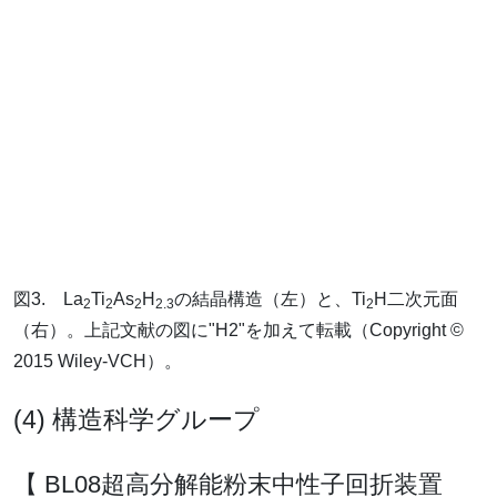
図3. La
Ti
As
H
の結晶構造（左）と、Ti
H二次元面
2
2
2
2.3
2
（右）。上記文献の図に"H2"を加えて転載（Copyright ©
2015 Wiley-VCH）。
(4) 構造科学グループ
【 BL08超高分解能粉末中性子回折装置