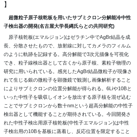
】
超微粒子原子核乾板を用いたサブミクロン分解能冷中性
子検出器の開発(名古屋大学長縄氏らとの共同研究)
原子核乾板(エマルジョン)はゼラチン中でAgBr結晶を成
長、分散させたもので、放射線に対してカメラのフィルム
のように軌跡を記録する。高分解能で3次元描像を可視化
でき、粒子線検出器として古くから原子核、素粒子物理の
研究に用いられている。感光したAgBr結晶微粒子が現像さ
れて生じる銀の微粒子を顕微鏡で観測し画像解析すること
によりサブミクロンの位置分解能が得られる。6Liや10Bと
いった中性子を吸収しイオンを放出する原子核を混ぜ込む
ことでサブミクロンから数十nmという超高分解能の中性子
検出器として機能することが期待されている。今回開発さ
れた中性子検出用原子核乾板(中性子エマルジョン)は中性
子検出用の10Bを基板に蒸着し、反応位置を限定すること