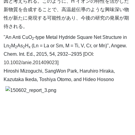
因と考えられる。このように、H
イオンの特性を活かした
新物質を合成することで、高温超伝導のような興味深い物
性が新たに発現する可能性があり、今後の研究の発展が期
待される。
"An Anti CuO
-type Metal Hydride Square Net Structure in
2
Ln
M
As
H
(Ln = La or Sm, M = Ti, V, Cr, or Mn)", Angew.
2
2
2
x
Chem. Int. Ed., 2015, 54, 2932--2935 [
DOI:
10.1002/anie.201409023
]
Hiroshi Mizoguchi, SangWon Park, Haruhiro Hiraka,
Kazutaka Ikeda, Toshiya Otomo, and Hideo Hosono