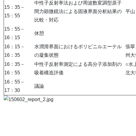
中性子反射率法および周波数変調型原子
15：35－
間力顕微鏡法による固液界面分析結果の
平山
15：55
比較・対応
15：55－
休憩
16：15
16：15－
水潤滑界面におけるポリビニルエーテル
張翠
16：35
の凝集状態
州大
16：35－
中性子反射率測定による高分子添加剤の
○水上
16：55
吸着構造評価
北大
16：55－
議論
17：30