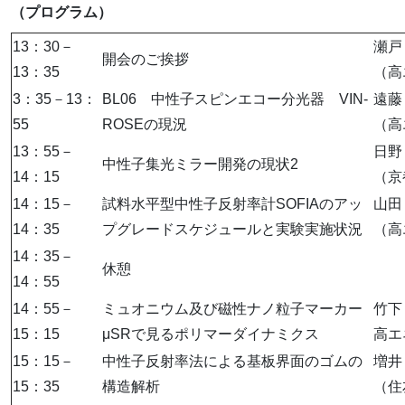
（プログラム）
13：30－
瀬戸
開会のご挨拶
13：35
（高
3：35－13：
BL06 中性子スピンエコー分光器 VIN-
遠藤
55
ROSEの現況
（高
13：55－
日野
中性子集光ミラー開発の現状2
14：15
（京
14：15－
試料水平型中性子反射率計SOFIAのアッ
山田
14：35
プグレードスケジュールと実験実施状況
（高
14：35－
休憩
14：55
14：55－
ミュオニウム及び磁性ナノ粒子マーカー
竹下
15：15
μSRで見るポリマーダイナミクス
高エ
15：15－
中性子反射率法による基板界面のゴムの
増井
15：35
構造解析
（住