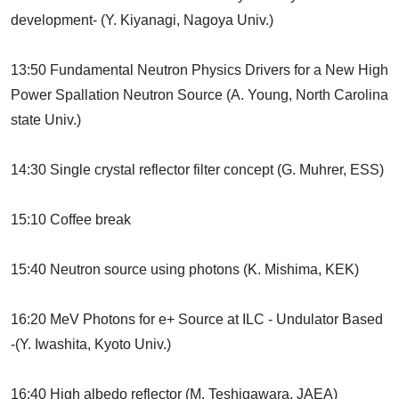
development- (Y. Kiyanagi, Nagoya Univ.)
13:50 Fundamental Neutron Physics Drivers for a New High
Power Spallation Neutron Source (A. Young, North Carolina
state Univ.)
14:30 Single crystal reflector filter concept (G. Muhrer, ESS)
15:10 Coffee break
15:40 Neutron source using photons (K. Mishima, KEK)
16:20 MeV Photons for e+ Source at ILC - Undulator Based
-(Y. Iwashita, Kyoto Univ.)
16:40 High albedo reflector (M. Teshigawara, JAEA)