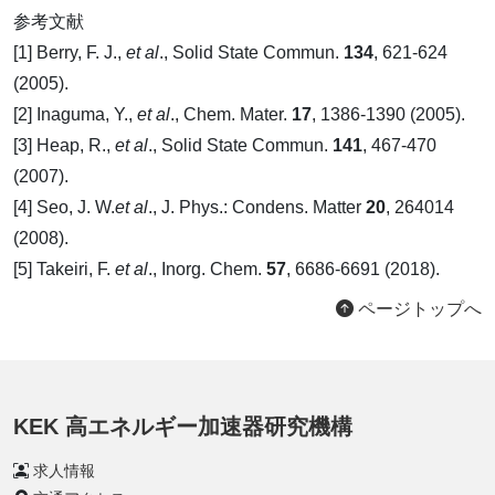
参考文献
[1] Berry, F. J.,
et al
., Solid State Commun.
134
, 621-624
(2005).
[2] Inaguma, Y.,
et al
., Chem. Mater.
17
, 1386-1390 (2005).
[3] Heap, R.,
et al
., Solid State Commun.
141
, 467-470
(2007).
[4] Seo, J. W.
et al
., J. Phys.: Condens. Matter
20
, 264014
(2008).
[5] Takeiri, F.
et al
., Inorg. Chem.
57
, 6686-6691 (2018).
ページトップへ
KEK 高エネルギー加速器研究機構
求人情報