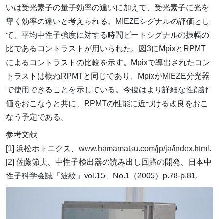
いは受光素子の量子効率の違いに加えて、受光素子に光を
導く効率の違いと考えられる。MIEZEシグナルの評価とし
て、平均中性子強度に対する時間ビートシグナルの振幅の
比であるコントラストが用いられた。図3にMpixとRPMT
によるコントラストの比較を示す。Mpixで導出されたコン
トラストは概ねRPMTと同じであり、MpixがMIEZE分光器
で使用できることを示している。今後はより詳細な性能評
価をおこなうと共に、RPMTの性能に近づける改良をおこ
なう予定である。
参考文献
[1] 浜松ホトニクス、
www.hamamatsu.com/jp/ja/index.html.
[2] 佐藤節夫、中性子検出器の読み出し回路の開発、日本中
性子科学会誌「波紋」vol.15、No.1（2005）p.78-p.81.