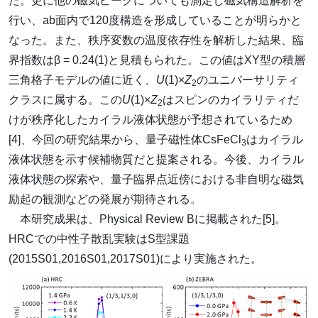
た。更に他の磁気ピークについても測定し磁気構造解析を
行い、ab面内で120度構造を形成していることが明らかと
なった。また、秩序変数の温度依存性を解析した結果、臨
界指数はβ = 0.24(1)と見積もられた。この値はXY型の積層
三角格子モデルの値に近く、
U
(1)×
Z
のユニバーサリティ
2
クラスに属する。この
U
(1)×
Z
はスピンのカイラリティだ
2
けが秩序化したカイラル液体状態が予想されているため
[4]、今回の研究結果から、量子磁性体CsFeCl
はカイラル
3
液体状態を示す候補物質だと提案される。今後、カイラル
液体状態の探索や、量子臨界点近傍における非自明な磁気
励起の観測などの発展が期待される。
本研究成果は、Physical Review Bに掲載された[5]。
HRCでの中性子散乱実験はS型課題
(2015S01,2016S01,2017S01)により実施された。