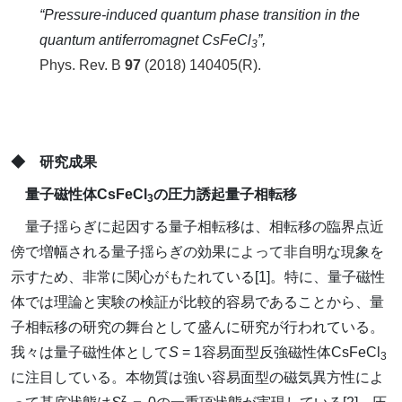
“Pressure-induced quantum phase transition in the
quantum antiferromagnet CsFeCl
”,
3
Phys. Rev. B
97
(2018) 140405(R).
◆ 研究成果
量子磁性体CsFeCl
の圧力誘起量子相転移
3
量子揺らぎに起因する量子相転移は、相転移の臨界点近
傍で増幅される量子揺らぎの効果によって非自明な現象を
示すため、非常に関心がもたれている[1]。特に、量子磁性
体では理論と実験の検証が比較的容易であることから、量
子相転移の研究の舞台として盛んに研究が行われている。
我々は量子磁性体として
S
= 1容易面型反強磁性体CsFeCl
3
に注目している。本物質は強い容易面型の磁気異方性によ
z