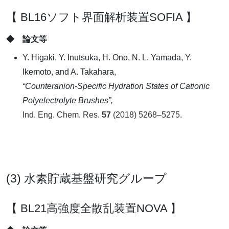
【 BL16ソフト界面解析装置SOFIA 】
◆ 論文等
Y. Higaki, Y. Inutsuka, H. Ono, N. L. Yamada, Y.
Ikemoto, and A. Takahara,
“Counteranion-Specific Hydration States of Cationic
Polyelectrolyte Brushes”,
Ind. Eng. Chem. Res.
57
(2018) 5268–5275.
(3) 水素貯蔵基盤研究グループ
【 BL21高強度全散乱装置NOVA 】