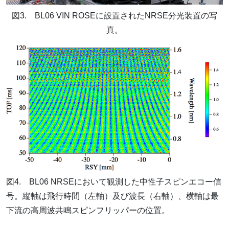
図3. BL06 VIN ROSEに設置されたNRSE分光装置の写
真。
図4. BL06 NRSEにおいて観測した中性子スピンエコー信
号。縦軸は飛行時間（左軸）及び波長（右軸）、横軸は最
下流の高周波共鳴スピンフリッパーの位置。