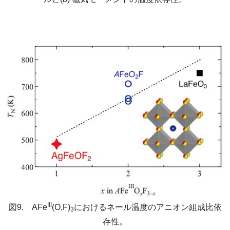
III
図9. AFe
(O,F)
におけるネール温度のアニオン組成比依
3
存性。