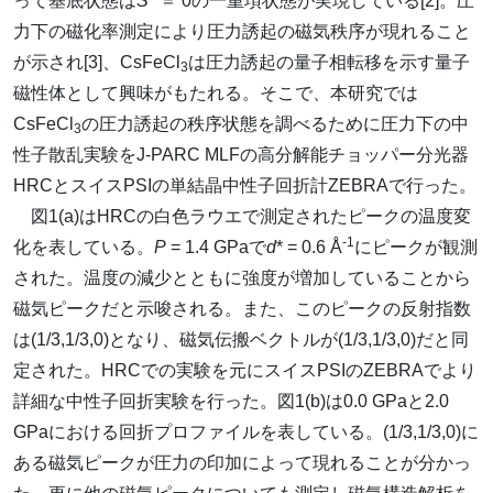
って基底状態は
S
＝ 0の一重項状態が実現している[2]。圧
力下の磁化率測定により圧力誘起の磁気秩序が現れること
が示され[3]、CsFeCl
は圧力誘起の量子相転移を示す量子
3
磁性体として興味がもたれる。そこで、本研究では
CsFeCl
の圧力誘起の秩序状態を調べるために圧力下の中
3
性子散乱実験をJ-PARC MLFの高分解能チョッパー分光器
HRCとスイスPSIの単結晶中性子回折計ZEBRAで行った。
図1(a)はHRCの白色ラウエで測定されたピークの温度変
-1
化を表している。
P
= 1.4 GPaで
d
* = 0.6 Å
にピークが観測
された。温度の減少とともに強度が増加していることから
磁気ピークだと示唆される。また、このピークの反射指数
は(1/3,1/3,0)となり、磁気伝搬ベクトルが(1/3,1/3,0)だと同
定された。HRCでの実験を元にスイスPSIのZEBRAでより
詳細な中性子回折実験を行った。図1(b)は0.0 GPaと2.0
GPaにおける回折プロファイルを表している。(1/3,1/3,0)に
ある磁気ピークが圧力の印加によって現れることが分かっ