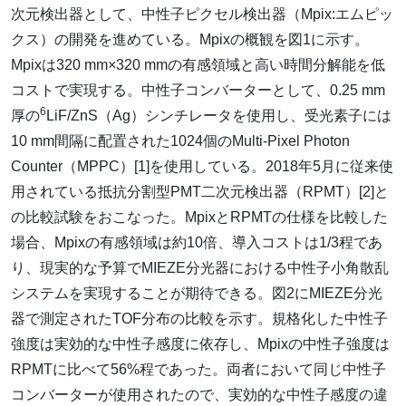
次元検出器として、中性子ピクセル検出器（Mpix:エムピッ
クス）の開発を進めている。Mpixの概観を図1に示す。
Mpixは320 mm×320 mmの有感領域と高い時間分解能を低
コストで実現する。中性子コンバーターとして、0.25 mm
6
厚の
LiF/ZnS（Ag）シンチレータを使用し、受光素子には
10 mm間隔に配置された1024個のMulti-Pixel Photon
Counter（MPPC）[1]を使用している。2018年5月に従来使
用されている抵抗分割型PMT二次元検出器（RPMT）[2]と
の比較試験をおこなった。MpixとRPMTの仕様を比較した
場合、Mpixの有感領域は約10倍、導入コストは1/3程であ
り、現実的な予算でMIEZE分光器における中性子小角散乱
システムを実現することが期待できる。図2にMIEZE分光
器で測定されたTOF分布の比較を示す。規格化した中性子
強度は実効的な中性子感度に依存し、Mpixの中性子強度は
RPMTに比べて56%程であった。両者において同じ中性子
コンバーターが使用されたので、実効的な中性子感度の違