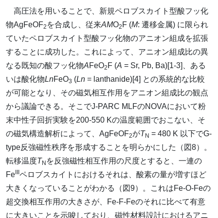
高圧法を用いることで、新規ペロブスカイト型酸フッ化
物AgFeOF
を合成し、従来
AM
O
F (
M
: 遷移金属) に限られ
2
2
ていたペロブスカイト型酸フッ化物のアニオン組成を拡張
することに成功した。これによって、アニオン組成比の異
なる既知の酸フッ化物
A
FeO
F (
A
= Sr, Pb, Ba)[1-3]、ある
2
いは酸化物
Ln
FeO
(
Ln
= lanthanide)[4] との系統的な比較
3
が可能となり、その磁気相互作用をアニオン組成比の観点
から議論できる。そこでJ-PARC MLFのNOVAにおいて粉
末中性子回折実験を200-550 Kの温度範囲でおこない、そ
の磁気構造解析によって、AgFeOF
が
T
= 480 K 以下でG-
2
N
type反強磁性秩序を形成することを明らかにした（図8）。
転移温度
T
を反強磁性相互作用の尺度とすると、一連の
N
III
Fe
ペロブスカイトにおけるそれは、酸素の量が増すほど
大きくなっていることがわかる（図9）。これはFe-O-Feの
超交換相互作用の大きさが、Fe-F-Feのそれに比べて有意
に大きいことを示唆しており、磁性材料設計におけるアニ