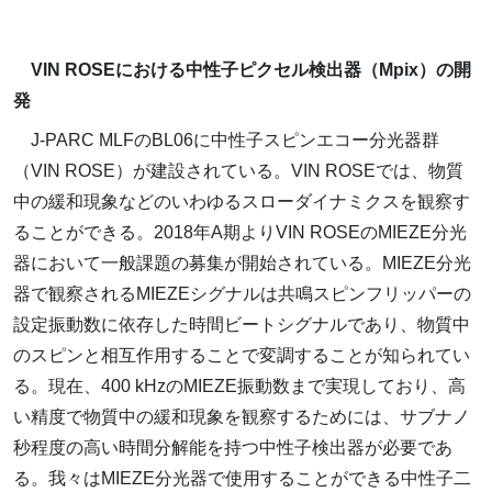
VIN ROSEにおける中性子ピクセル検出器（Mpix）の開
発
J-PARC MLFのBL06に中性子スピンエコー分光器群
（VIN ROSE）が建設されている。VIN ROSEでは、物質
中の緩和現象などのいわゆるスローダイナミクスを観察す
ることができる。2018年A期よりVIN ROSEのMIEZE分光
器において一般課題の募集が開始されている。MIEZE分光
器で観察されるMIEZEシグナルは共鳴スピンフリッパーの
設定振動数に依存した時間ビートシグナルであり、物質中
のスピンと相互作用することで変調することが知られてい
る。現在、400 kHzのMIEZE振動数まで実現しており、高
い精度で物質中の緩和現象を観察するためには、サブナノ
秒程度の高い時間分解能を持つ中性子検出器が必要であ
る。我々はMIEZE分光器で使用することができる中性子二