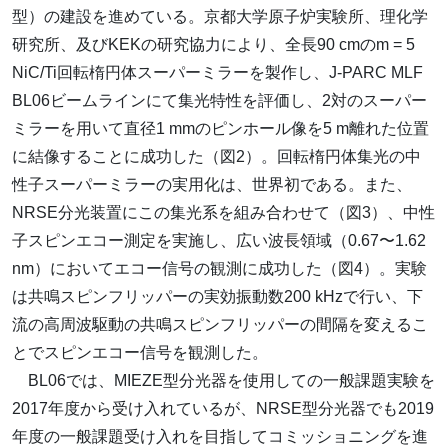
型）の建設を進めている。京都大学原子炉実験所、理化学
研究所、及びKEKの研究協力により、全長90 cmのm = 5
NiC/Ti回転楕円体スーパーミラーを製作し、J-PARC MLF
BL06ビームラインにて集光特性を評価し、2対のスーパー
ミラーを用いて直径1 mmのピンホール像を5 m離れた位置
に結像することに成功した（図2）。回転楕円体集光の中
性子スーパーミラーの実用化は、世界初である。また、
NRSE分光装置にこの集光系を組み合わせて（図3）、中性
子スピンエコー測定を実施し、広い波長領域（0.67〜1.62
nm）においてエコー信号の観測に成功した（図4）。実験
は共鳴スピンフリッパーの実効振動数200 kHzで行い、下
流の高周波駆動の共鳴スピンフリッパーの間隔を変えるこ
とでスピンエコー信号を観測した。
BL06では、MIEZE型分光器を使用しての一般課題実験を
2017年度から受け入れているが、NRSE型分光器でも2019
年度の一般課題受け入れを目指してコミッショニングを進