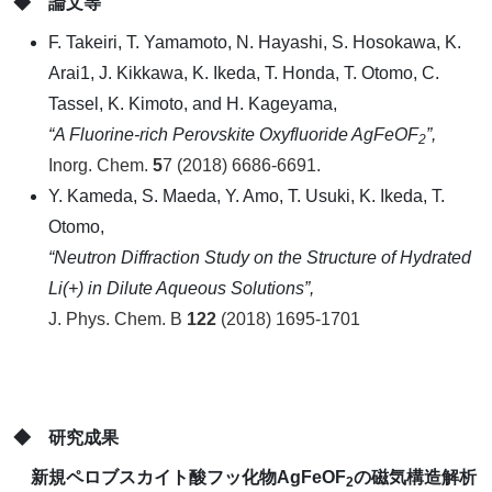
◆ 論文等
F. Takeiri, T. Yamamoto, N. Hayashi, S. Hosokawa, K.
Arai1, J. Kikkawa, K. Ikeda, T. Honda, T. Otomo, C.
Tassel, K. Kimoto, and H. Kageyama,
“A Fluorine-rich Perovskite Oxyfluoride AgFeOF
”,
2
Inorg. Chem.
5
7 (2018) 6686-6691.
Y. Kameda, S. Maeda, Y. Amo, T. Usuki, K. Ikeda, T.
Otomo,
“Neutron Diffraction Study on the Structure of Hydrated
Li(+) in Dilute Aqueous Solutions”,
J. Phys. Chem. B
122
(2018) 1695-1701
◆ 研究成果
新規ペロブスカイト酸フッ化物AgFeOF
の磁気構造解析
2