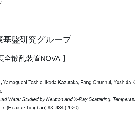
).
貯蔵基盤研究グループ
強度全散乱装置NOVA 】
 Yamaguchi Toshio, Ikeda Kazutaka, Fang Chunhui, Yoshida K
o,
iquid Water Studied by Neutron and X-Ray Scattering: Temperatur
tin (Huaxue Tongbao) 83, 434 (2020).