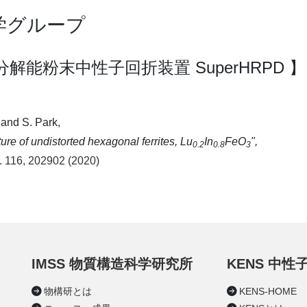
科学グループ
高分解能粉末中性子回折装置 SuperHRPD 】
 and S. Park,
ure of undistorted hexagonal ferrites, Lu
In
FeO
",
0.2
0.8
3
t. 116, 202902 (2020)
IMSS 物質構造科学研究所
KENS 中
物構研とは
KENS-HOME