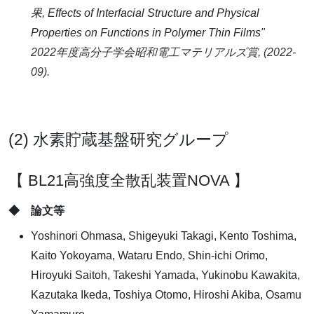
果, Effects of Interfacial Structure and Physical
Properties on Functions in Polymer Thin Films"
2022年度高分子学会昭和電工マテリアルズ賞, (2022-
09).
(2) 水素貯蔵基盤研究グループ
【 BL21高強度全散乱装置NOVA 】
◆ 論文等
Yoshinori Ohmasa, Shigeyuki Takagi, Kento Toshima,
Kaito Yokoyama, Wataru Endo, Shin-ichi Orimo,
Hiroyuki Saitoh, Takeshi Yamada, Yukinobu Kawakita,
Kazutaka Ikeda, Toshiya Otomo, Hiroshi Akiba, Osamu