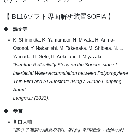
【 BL16ソフト界面解析装置SOFIA 】
◆ 論文等
K. Shimokita, K. Yamamoto, N. Miyata, H. Arima-
Osonoi, Y. Nakanishi, M. Takenaka, M. Shibata, N. L.
Yamada, H. Seto, H. Aoki, and T. Miyazaki,
"Neutron Reflectivity Study on the Suppression of
Interfacial Water Accumulation between Polypropylene
Thin Film and Si Substrate using a Silane-Coupling
Agent",
Langmuir (2022).
◆ 受賞
川口大輔
"高分子薄膜の機能発現に及ぼす界面構造・物性の効