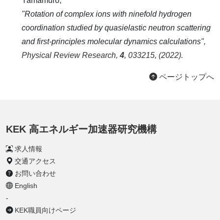
Yamamuro,
"Rotation of complex ions with ninefold hydrogen
coordination studied by quasielastic neutron scattering
and first-principles molecular dynamics calculations",
Physical Review Research,
4
, 033215, (2022).
ページトップへ
KEK 高エネルギー加速器研究機構
求人情報
交通アクセス
お問い合わせ
English
-
KEK職員向けページ