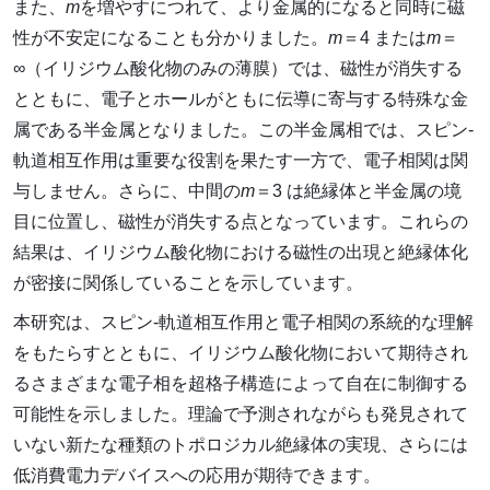
また、
m
を増やすにつれて、より金属的になると同時に磁
性が不安定になることも分かりました。
m
＝4 または
m
＝
∞（イリジウム酸化物のみの薄膜）では、磁性が消失する
とともに、電子とホールがともに伝導に寄与する特殊な金
属である半金属となりました。この半金属相では、スピン‐
軌道相互作用は重要な役割を果たす一方で、電子相関は関
与しません。さらに、中間の
m
＝3 は絶縁体と半金属の境
目に位置し、磁性が消失する点となっています。これらの
結果は、イリジウム酸化物における磁性の出現と絶縁体化
が密接に関係していることを示しています。
本研究は、スピン‐軌道相互作用と電子相関の系統的な理解
をもたらすとともに、イリジウム酸化物において期待され
るさまざまな電子相を超格子構造によって自在に制御する
可能性を示しました。理論で予測されながらも発見されて
いない新たな種類のトポロジカル絶縁体の実現、さらには
低消費電力デバイスへの応用が期待できます。