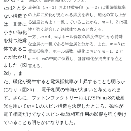
係数c)、面内の磁化のグラフd)。
赤矢印（
m
＝1）および黄矢印（
m
＝2）は電気抵抗率
たは2 と少
の上昇に変化が見られる温度を表し、磁化の立ち上が
ない構造で
る温度ともよく一致していることから、
m
＝1、2 は磁
は、非常に
性と強く結合した絶縁体であると言える。
小さい磁化
一方、
m
＝4、∞はホール係数の温度依存性から特殊
を持つ絶縁
な金属の一種である半金属と分かる。また、
m
＝3 は
体であるこ
電気抵抗率、ホール係数、磁化において
m
＝1、2 と
とがわかり
m
＝4、∞の中間に位置し、ほぼ磁化が消失する点と
ました（図
言える。
2d）。ま
た、磁化が発生すると電気抵抗率が上昇することも明らか
になり（図2b）、電子相関の寄与が大きいと考えられま
す。さらに、フォトンファクトリーおよびSPring-8の放射
光を用いて
m
＝1 のスピン構造を決定したところ、磁性が
電子相関だけでなくスピン‐軌道相互作用の影響を強く受け
ていることも明らかになりました。