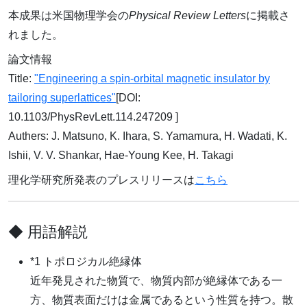
本成果は米国物理学会の
Physical Review Letters
に掲載さ
れました。
論文情報
Title:
"Engineering a spin-orbital magnetic insulator by
tailoring superlattices"
[DOI:
10.1103/PhysRevLett.114.247209 ]
Authers: J. Matsuno, K. Ihara, S. Yamamura, H. Wadati, K.
Ishii, V. V. Shankar, Hae-Young Kee, H. Takagi
理化学研究所発表のプレスリリースは
こちら
◆ 用語解説
*1 トポロジカル絶縁体
近年発見された物質で、物質内部が絶縁体である一
方、物質表面だけは金属であるという性質を持つ。散