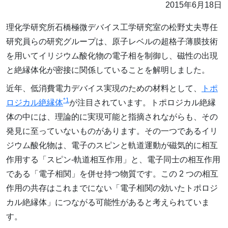
2015年6月18日
理化学研究所石橋極微デバイス工学研究室の松野丈夫専任
研究員らの研究グループは、原子レベルの超格子薄膜技術
を用いてイリジウム酸化物の電子相を制御し、磁性の出現
と絶縁体化が密接に関係していることを解明しました。
近年、低消費電力デバイス実現のための材料として、
トポ
*1
ロジカル絶縁体
が注目されています。トポロジカル絶縁
体の中には、理論的に実現可能と指摘されながらも、その
発見に至っていないものがあります。その一つであるイリ
ジウム酸化物は、電子のスピンと軌道運動が磁気的に相互
作用する「スピン‐軌道相互作用」と、電子同士の相互作用
である「電子相関」を併せ持つ物質です。この 2 つの相互
作用の共存はこれまでにない「電子相関の効いたトポロジ
カル絶縁体」につながる可能性があると考えられていま
す。