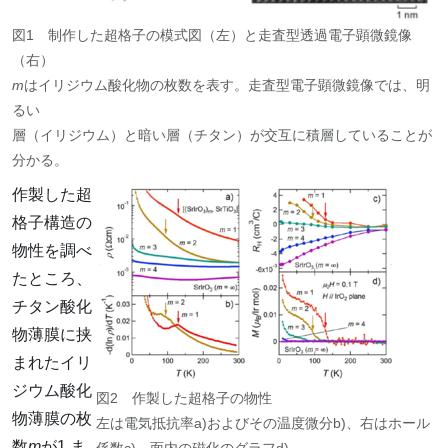
図1 制作した超格子の模式図（左）と走査型透過電子顕微鏡像
（右）
m
はイリジウム酸化物の枚数を表す。走査型電子顕微鏡像では、明
るい
層（イリジウム）と暗い層（チタン）が交互に積層していることが
分かる。
作製した超
格子構造の
物性を調べ
たところ、
チタン酸化
物薄膜に挟
まれたイリ
ジウム酸化
図2 作製した超格子の物性
物薄膜の枚
左は電気抵抗率a)およびその温度微分b)、右はホール
数
m
が1 ま