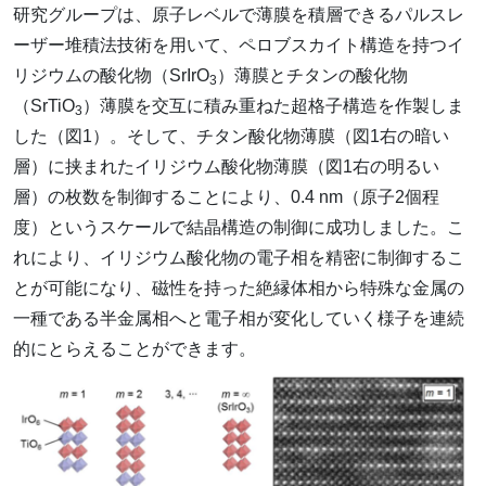
研究グループは、原子レベルで薄膜を積層できるパルスレ
ーザー堆積法技術を用いて、ペロブスカイト構造を持つイ
リジウムの酸化物（SrIrO
）薄膜とチタンの酸化物
3
（SrTiO
）薄膜を交互に積み重ねた超格子構造を作製しま
3
した（図1）。そして、チタン酸化物薄膜（図1右の暗い
層）に挟まれたイリジウム酸化物薄膜（図1右の明るい
層）の枚数を制御することにより、0.4 nm（原子2個程
度）というスケールで結晶構造の制御に成功しました。こ
れにより、イリジウム酸化物の電子相を精密に制御するこ
とが可能になり、磁性を持った絶縁体相から特殊な金属の
一種である半金属相へと電子相が変化していく様子を連続
的にとらえることができます。