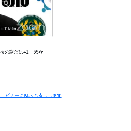
授の講演は41：55か
ウェビナーにKEKも参加します
告