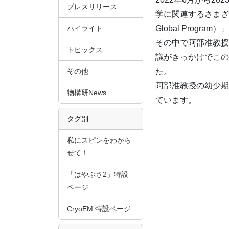
プレスリリース
学に関連するさまざ
ハイライト
Global Pro
その中で阿部准教授
トピックス
議がきっかけでこの
その他
た。
阿部准教授の幼少期
物構研News
ています。
タグ別
私にスピンをわから
せて！
「はやぶさ2」特設
ページ
CryoEM 特設ページ