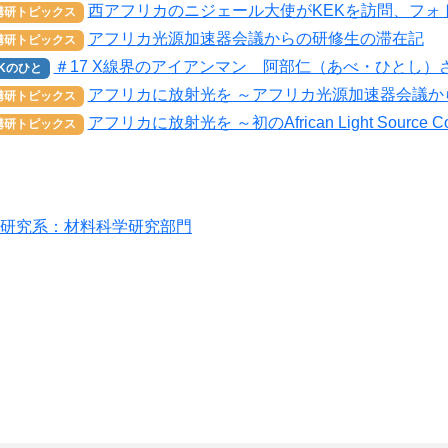
西アフリカのニジェール大使がKEKを訪問、フォ
構研トピックス
アフリカ光源加速器会議からの研修生の滞在記
構研トピックス
＃17 X線界のアイアンマン 阿部仁（あべ・ひとし）
EKのひと
アフリカに放射光を ～アフリカ光源加速器会議
構研トピックス
アフリカに放射光を ～初のAfrican Light Source Con
構研トピックス
研究系：材料科学研究部門