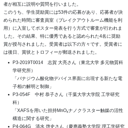
者が相互に説明や質問を行いました。
このうち、学生奨励賞には53件の応募があり、応募者が決
められた時間に審査員室（ブレイクアウトルーム機能を利
用）に入室してポスター発表を行う方式で審査が行われま
した。その結果、特に優秀であると認められた4名に奨励
賞が授与されました。受賞者は以下の方々です。受賞者に
は後日、賞状とトロフィーが郵送されました。
P3-2019T0014 志賀 大亮さん（東北大学 多元物質科
学研究所）
「バナジウム酸化物デバイス界面に出現する新たな電
子相の解明と制御」
P3-054F 中村 恭子さん（千葉大学大学院 工学研究
科）
「XAFSを用いた担持MnO
ナノクラスター触媒の活性
x
構造に関する研究」
P4-064G 清水 啓史さん（慶應義塾大学院 理工学研究