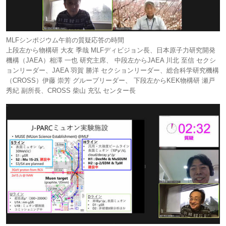
MLFシンポジウム午前の質疑応答の時間
上段左から物構研 大友 季哉 MLFディビジョン長、日本原子力研究開発
機構（JAEA）相澤 一也 研究主席、 中段左からJAEA 川北 至信 セクシ
ョンリーダー、JAEA 羽賀 勝洋 セクションリーダー、総合科学研究機構
（CROSS）伊藤 崇芳 グループリーダー、 下段左からKEK物構研 瀬戸
秀紀 副所長、CROSS 柴山 充弘 センター長