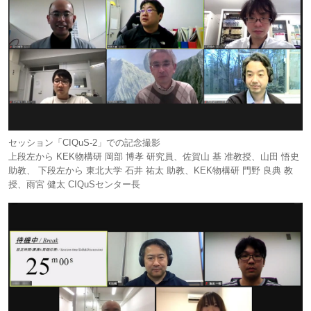
セッション「CIQuS-2」での記念撮影
上段左から KEK物構研 岡部 博孝 研究員、佐賀山 基 准教授、山田 悟史
助教、 下段左から 東北大学 石井 祐太 助教、KEK物構研 門野 良典 教
授、雨宮 健太 CIQuSセンター長