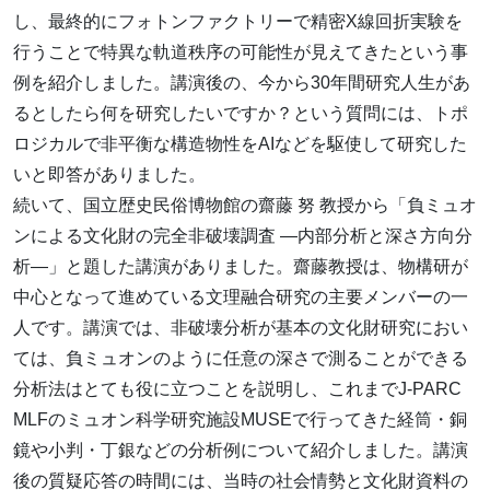
し、最終的にフォトンファクトリーで精密X線回折実験を
行うことで特異な軌道秩序の可能性が見えてきたという事
例を紹介しました。講演後の、今から30年間研究人生があ
るとしたら何を研究したいですか？という質問には、トポ
ロジカルで非平衡な構造物性をAIなどを駆使して研究した
いと即答がありました。
続いて、国立歴史民俗博物館の齋藤 努 教授から「負ミュオ
ンによる文化財の完全非破壊調査 ―内部分析と深さ方向分
析―」と題した講演がありました。齋藤教授は、物構研が
中心となって進めている文理融合研究の主要メンバーの一
人です。講演では、非破壊分析が基本の文化財研究におい
ては、負ミュオンのように任意の深さで測ることができる
分析法はとても役に立つことを説明し、これまでJ-PARC
MLFのミュオン科学研究施設MUSEで行ってきた経筒・銅
鏡や小判・丁銀などの分析例について紹介しました。講演
後の質疑応答の時間には、当時の社会情勢と文化財資料の