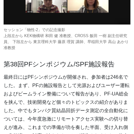
セッション「物性-2」での記念撮影
上段左から KEK物構研 和田 健 准教授、CROSS 飯田 一樹 副主任研究
員、 下段左から 東京理科大学 藤原 理賀 講師、早稲田大学 高山 あかり
准教授
第38回PFシンポジウム/SPF施設報告
最終日にはPFシンポジウムが開催され、参加者は246名で
した。まず、PFの施設報告として光源およびユーザー運転
およびビームライン整備について報告があり、PF-UA総会
を挟んで、技術開発など個々のトピックスの紹介がありま
した。中でもタンパク質結晶回折データ測定の全自動化に
ついては、今年度急激にリモートアクセス実験への切り替
えが進み、これまでの準備が功を奏した半面、受け入れ側