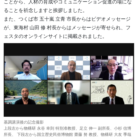
ことから、人材の育成やコミュニケーション促進の場にな
ることを祈念しますと挨拶しました。
また、つくば市 五十嵐 立青 市長からはビデオメッセージ
が、東海村 山田 修 村長からはメッセージが寄せられ、フ
ェスタのオンラインサイトに掲載されました。
基調講演後の記念撮影
上段左から物構研 永谷 幸則 特別准教授、足立 伸一 副所長、小杉 信博
所長、 下段左から国立歴史民俗博物館 齋藤 努 教授、物構研 大友 季哉