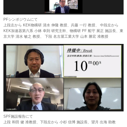
PFシンポジウムにて
上段左から KEK物構研 清水 伸隆 教授、兵藤 一行 教授、 中段左から
KEK加速器第六系 小林 幸則 研究主幹、物構研 PF 船守 展正 施設長、東
京大学 清水 敏之 教授、 下段 名古屋工業大学 山本 勝宏 准教授
SPF施設報告にて
上段 和田 健 准教授、下段左から 小杉 信博 施設長、望月 出海 助教