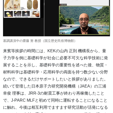
基調講演中の齋藤 努 教授（国立歴史民俗博物館）
来賓等挨拶の時間には、KEKの山内 正則 機構長から、量
子力学を例に基礎科学が社会に必要不可欠な科学技術に発
展することを示し、基礎科学の重要性を述べた後、物質・
材料科学は基礎科学・応用科学の両面を持つ数少ない分野
なので、できるだけサポートしたいと挨拶がありました。
続いて登壇した日本原子力研究開発機構（JAEA）の三浦
幸俊 理事は、JRR-3の耐震工事が終わり再稼働したこと
で、J-PARC MLFと初めて同時に運転することになること
に触れ、今後は相互利用でますます研究活動が活発になる