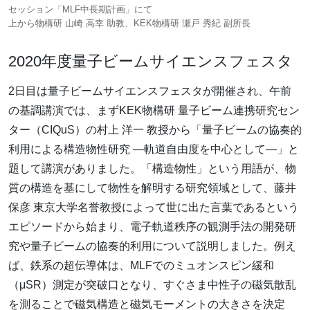
セッション「MLF中長期計画」にて
上から物構研 山崎 高幸 助教、KEK物構研 瀬戸 秀紀 副所長
2020年度量子ビームサイエンスフェスタ
2日目は量子ビームサイエンスフェスタが開催され、午前
の基調講演では、まずKEK物構研 量子ビーム連携研究セン
ター（CIQuS）の村上 洋一 教授から「量子ビームの協奏的
利用による構造物性研究 ―軌道自由度を中心として―」と
題して講演がありました。「構造物性」という用語が、物
質の構造を基にして物性を解明する研究領域として、藤井
保彦 東京大学名誉教授によって世に出た言葉であるという
エピソードから始まり、電子軌道秩序の観測手法の開発研
究や量子ビームの協奏的利用について説明しました。例え
ば、鉄系の超伝導体は、MLFでのミュオンスピン緩和
（μSR）測定が突破口となり、すぐさま中性子の磁気散乱
を測ることで磁気構造と磁気モーメントの大きさを決定