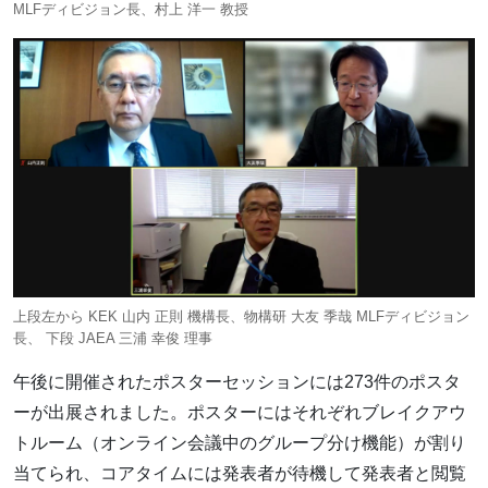
MLFディビジョン長、村上 洋一 教授
上段左から KEK 山内 正則 機構長、物構研 大友 季哉 MLFディビジョン
長、 下段 JAEA 三浦 幸俊 理事
午後に開催されたポスターセッションには273件のポスタ
ーが出展されました。ポスターにはそれぞれブレイクアウ
トルーム（オンライン会議中のグループ分け機能）が割り
当てられ、コアタイムには発表者が待機して発表者と閲覧