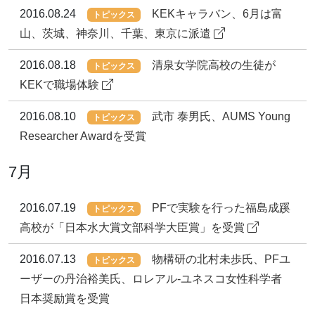
2016.08.24
KEKキャラバン、6月は富
トピックス
山、茨城、神奈川、千葉、東京に派遣
2016.08.18
清泉女学院高校の生徒が
トピックス
KEKで職場体験
2016.08.10
武市 泰男氏、AUMS Young
トピックス
Researcher Awardを受賞
7月
2016.07.19
PFで実験を行った福島成蹊
トピックス
高校が「日本水大賞文部科学大臣賞」を受賞
2016.07.13
物構研の北村未歩氏、PFユ
トピックス
ーザーの丹治裕美氏、ロレアル-ユネスコ女性科学者
日本奨励賞を受賞